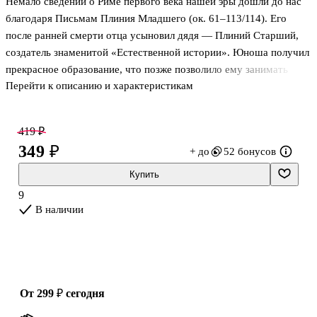
Немало сведений о Риме первого века нашей эры дошли до нас
благодаря Письмам Плиния Младшего (ок. 61–113/114). Его
после ранней смерти отца усыновил дядя — Плиний Старший,
создатель знаменитой «Естественной истории». Юноша получил
прекрасное образование, что позже позволило ему занимать
Перейти к описанию и характеристикам
значительные должности в Риме и провинциях. Он практиковал
как адвокат при трех императорах — Домициане, Нерве и
Траяне. С последним он состоял в переписке, равно как и со
419 ₽
своими учеными современниками — Светонием, Марциалом,
349 ₽
+ до
52 бонусов
Тацитом. Плиний Младший сам сгруппировал письма в книги
для публикации, вероятно осознавая важность для истории этих
Купить
свидетельств. Так что любознательный читатель и сегодня,
9
почти две ты
В наличии
от 299 ₽
сегодня