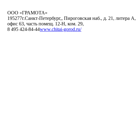
ООО «ГРАМОТА»
195277
г.Санкт-Петербург,
,
Пироговская наб., д. 21, литера А,
офис 63, часть помещ. 12-Н, ком. 29
,
8 495 424-84-44
www.chitai-gorod.ru/