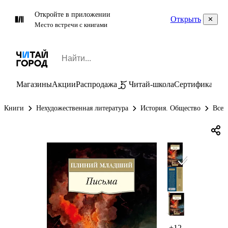
Откройте в приложении
Открыть
Место встречи с книгами
Магазины
Акции
Распродажа
Читай-школа
Сертификаты
П
Книги
Нехудожественная литература
История. Общество
Всем
+12