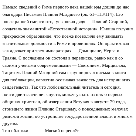
Немало сведений о Риме первого века нашей эры дошли до нас
благодаря Письмам Плиния Младшего (ок. 61–113/114). Его
после ранней смерти отца усыновил дядя — Плиний Старший,
создатель знаменитой «Естественной истории». Юноша получил
прекрасное образование, что позже позволило ему занимать
значительные должности в Риме и провинциях. Он практиковал
как адвокат при трех императорах — Домициане, Нерве и
Траяне. С последним он состоял в переписке, равно как и со
своими учеными современниками — Светонием, Марциалом,
Тацитом. Плиний Младший сам сгруппировал письма в книги
для публикации, вероятно осознавая важность для истории этих
свидетельств. Так что любознательный читатель и сегодня,
почти две тысячи лет спустя, может узнать из них о первых
общинах христиан, об извержении Везувия в августе 79 года,
стоившего жизни Плинию Старшему, о повседневных мелочах
римской жизни, об устройстве государственной власти и многом
другом.
Тип обложки
Мягкий переплёт