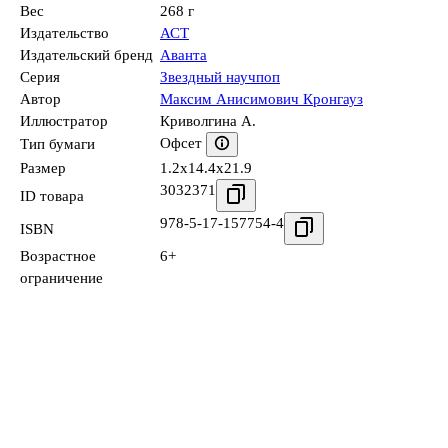
Вес
268 г
Издательство
АСТ
Издательский бренд
Аванта
Серия
Звездный научпоп
Автор
Максим Анисимович Кронгауз
Иллюстратор
Криволгина А.
Офсет
Тип бумаги
Размер
1.2x14.4x21.9
3032371
ID товара
978-5-17-157754-4
ISBN
Возрастное
6+
ограничение