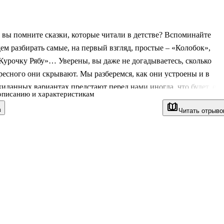
вы помните сказки, которые читали в детстве? Вспоминайте
дем разбирать самые, на первый взгляд, простые – «Колобок»,
Курочку Рябу»… Уверены, вы даже не догадываетесь, сколько
ресного они скрывают. Мы разберемся, как они устроены и в
иданных вариантах предстают перед нами иногда, что будет, ес
описанию и характеристикам
ероев сказок или изменить их финалы… Ну и сами будем учитьс
в
Читать отрыво
-да. Интересно же попробовать написать что-то самому, да и
 это хотя бы при написании сочинений в школе, текстов к
остов в интернете. Для младшего и среднего школьного возраста