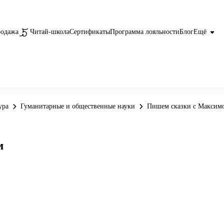
родажа
Читай-школа
Сертификаты
Программа лояльности
Блог
Ещё
ура
Гуманитарные и общественные науки
Пишем сказки с Максим
м