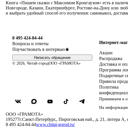
Книга «Пишем сказки с Максимом Кронгаузом» есть в наличи
Новгороде, Казани, Екатеринбурге, Ростове-на-Дону или лю
и выбрать удобный способ его получения: самовывоз, достав
8 495 424-84-44
Интернет-маг
Вопросы и ответы
Поучаствовать в интервью
Акции
Написать обращение
Распродажа
© 2026, Читай-город
ООО «ГРАМОТА»
Доставка и оп
Программа ло
Подарочные с
Правила прод
Политика
конфиденциал
Принимаем к о
На информаци
ООО «ГРАМОТА»
195277
г.Санкт-Петербург,
,
Пироговская наб., д. 21, литера А, 
8 495 424-84-44
www.chitai-gorod.ru/