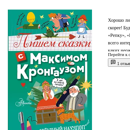
Хорошо ли 
скорее! Бу
«Репку», «
всего инте
каких неож
Перейти к 
поменять г
1 отзы
писать. Да
пригодится
роликам, п