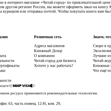
и в интернет-магазине «Читай-город» по привлекательной цене
бом другом регионе России, вы можете оформить заказ на книг
ка курьером или отправка почтой. Чтобы покупать книги вам бы
азин
Розничная сеть
Знаем, чт
Адреса магазинов
Скоро в п
Книжный Дозор
Эксклюзи
лата
О компании
Лучшие и
яльности
Читай-город для бизнеса
Читай-жу
ертификаты
Хотите у нас работать?
Книжные 
ажи
Что ещё п
ьности
плате
онном ресурсе применяются
рекомендательные технологии
.
офис 63, часть помещ. 12-Н, ком. 29
,