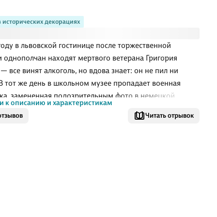
в исторических декорациях
 году в львовской гостинице после торжественной
и однополчан находят мертвого ветерана Григория
— все винят алкоголь, но вдова знает: он не пил ни
 В тот же день в школьном музее пропадает военная
ка, замененная подозрительным фото в немецкой
и к описанию и характеристикам
 Вечером гостья Анна Горюнова публично усомнится в
отзывов
Читать отрывок
ах некоторых ветеранов — и ночью ее душат.
ские следователи — проницательный майор Туманский,
ая криминалистка Грайва и оперативник Воронов —
я за дело, где показания слишком гладки, алиби
ены идеально, а следы стерты заранее. Разоблачения
к тем, кто живет под чужими именами и носит не свои
, раскрывая тени предательства в за