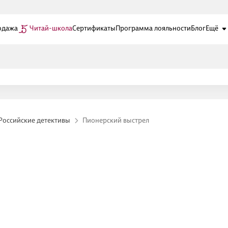
одажа
Читай-школа
Сертификаты
Программа лояльности
Блог
Ещё
Российские детективы
Пионерский выстрел