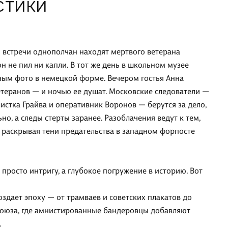
СТИКИ
й встречи однополчан находят мертвого ветерана
он не пил ни капли. В тот же день в школьном музее
ным фото в немецкой форме. Вечером гостья Анна
теранов — и ночью ее душат. Московские следователи —
стка Грайва и оперативник Воронов — берутся за дело,
о, а следы стерты заранее. Разоблачения ведут к тем,
, раскрывая тени предательства в западном форпосте
 просто интригу, а глубокое погружение в историю. Вот
оздает эпоху — от трамваев и советских плакатов до
Союза, где амнистированные бандеровцы добавляют
.