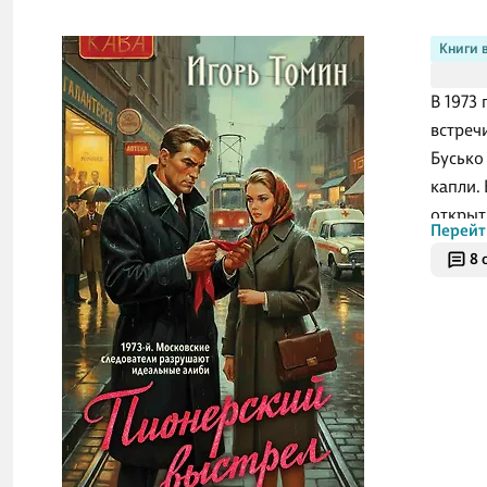
Книги 
В 1973
встреч
Бусько 
капли.
открыт
Перейт
форме.
8 
подвиг
Москов
дотошн
берутс
выстро
ведут 
кители