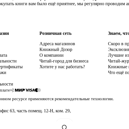
окупать книги вам было ещё приятнее, мы регулярно проводим а
азин
Розничная сеть
Знаем, чт
Адреса магазинов
Скоро в п
Книжный Дозор
Эксклюзи
лата
О компании
Лучшие и
яльности
Читай-город для бизнеса
Читай-жу
ертификаты
Хотите у нас работать?
Книжные 
ажи
Что ещё п
ьности
плате
онном ресурсе применяются
рекомендательные технологии
.
офис 63, часть помещ. 12-Н, ком. 29
,