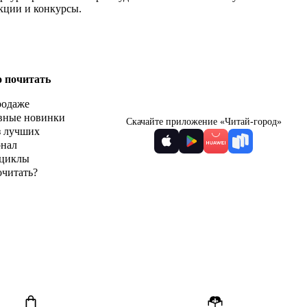
кции и конкурсы.
о почитать
родаже
вные новинки
Скачайте приложение «Читай-город»
з лучших
рнал
циклы
очитать?