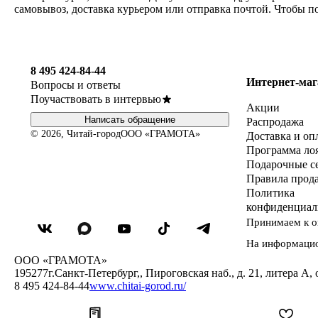
самовывоз, доставка курьером или отправка почтой. Чтобы п
8 495 424-84-44
Интернет-маг
Вопросы и ответы
Поучаствовать в интервью
Акции
Написать обращение
Распродажа
© 2026, Читай-город
ООО «ГРАМОТА»
Доставка и оп
Программа ло
Подарочные с
Правила прод
Политика
конфиденциал
Принимаем к о
На информаци
ООО «ГРАМОТА»
195277
г.Санкт-Петербург,
,
Пироговская наб., д. 21, литера А, 
8 495 424-84-44
www.chitai-gorod.ru/