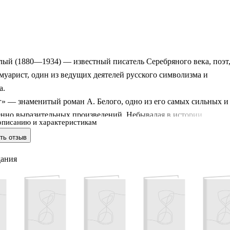
лый (1880—1934) — известный писатель Серебряного века, поэт
муарист, один из ведущих деятелей русского символизма и
а.
» — знаменитый роман А. Белого, одно из его самых сильных и
енно выразительных произведений. Небывалая в истории
описанию и характеристикам
 запись абсурда, в которой упразднён здравый смысл, ослаблен
ть отзыв
следственные связи. Мир, полный извращённых перспектив,
ый и чудовищный, наполненный обездушенными людьми и
дания
ртвецами, непременно поразит каждого читателя.