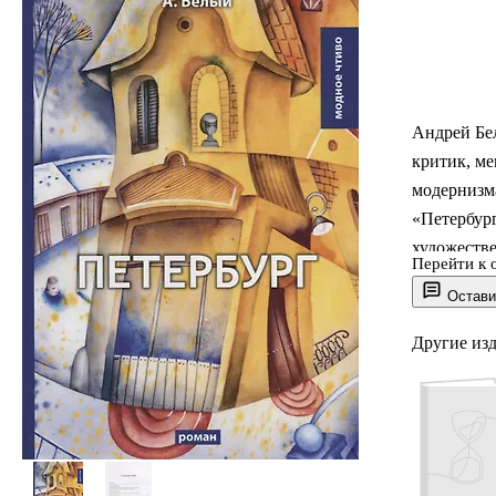
Андрей Бе
критик, ме
модернизм
«Петербург
художеств
Перейти к 
литературы
Остави
причинно-
невероятн
Другие из
живыми ме