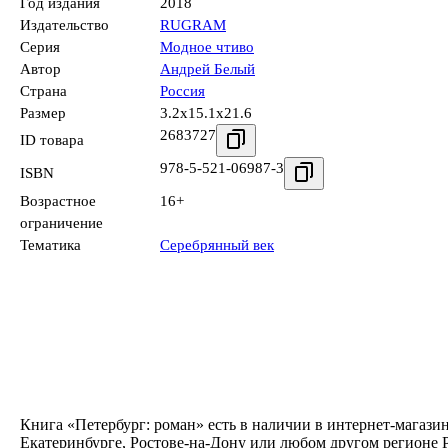
Год издания
2018
Издательство
RUGRAM
Серия
Модное чтиво
Автор
Андрей Белый
Страна
Россия
Размер
3.2x15.1x21.6
2683727
ID товара
978-5-521-06987-3
ISBN
Возрастное
16+
ограничение
Тематика
Серебрянный век
Книга «Петербург: роман» есть в наличии в интернет-магази
Екатеринбурге, Ростове-на-Дону или любом другом регионе Р