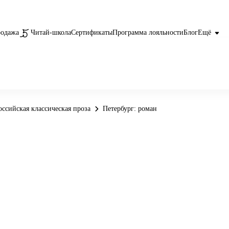
родажа
Читай-школа
Сертификаты
Программа лояльности
Блог
Ещё
оссийская классическая проза
Петербург: роман