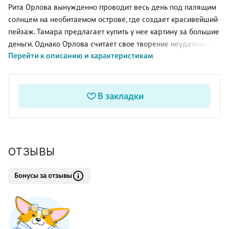
Рита Орлова вынужденно проводит весь день под палящим
солнцем на необитаемом острове, где создает красивейший
пейзаж. Тамара предлагает купить у нее картину за большие
деньги. Однако Орлова считает свое творение неудачным и
Перейти к описанию и характеристикам
не понимает, зачем оно ей понадобилось. Другие действия
приятельницы тоже вызывают недоумение: приютила
женщину, о которой ничего не знает. А та сбежала в Москву, и
вскоре ее труп нашли в канаве. Это уже не странно, а
В закладки
страшно, и Рита по-новому смотрит на давнюю знакомую… .
.Delete. .Мать талантливого юноши Алика Бона раздирают
противоречивые чувства. Ликование - так как девица,
безраздельно владевшая сердцем ее мальчика,
ОТЗЫВЫ
Бонусы за отзывы