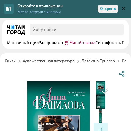
Откройте в приложении
Открыть
Место встречи с книгами
Магазины
Акции
Распродажа
Читай-школа
Сертификаты
Прог
Книги
Художественная литература
Детектив. Триллер
Росс
+1