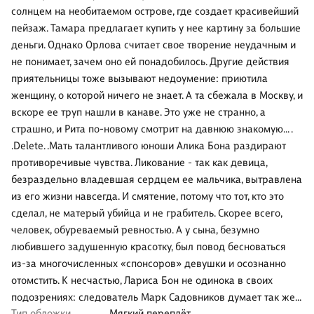
солнцем на необитаемом острове, где создает красивейший
пейзаж. Тамара предлагает купить у нее картину за большие
деньги. Однако Орлова считает свое творение неудачным и
не понимает, зачем оно ей понадобилось. Другие действия
приятельницы тоже вызывают недоумение: приютила
женщину, о которой ничего не знает. А та сбежала в Москву, и
вскоре ее труп нашли в канаве. Это уже не странно, а
страшно, и Рита по-новому смотрит на давнюю знакомую… .
.Delete. .Мать талантливого юноши Алика Бона раздирают
противоречивые чувства. Ликование - так как девица,
безраздельно владевшая сердцем ее мальчика, вытравлена
из его жизни навсегда. И смятение, потому что тот, кто это
сделал, не матерый убийца и не грабитель. Скорее всего,
человек, обуреваемый ревностью. А у сына, безумно
любившего задушенную красотку, был повод бесноваться
из-за многочисленных «спонсоров» девушки и осознанно
отомстить. К несчастью, Лариса Бон не одинока в своих
подозрениях: следователь Марк Садовников думает так же…
Тип обложки
Мягкий переплёт