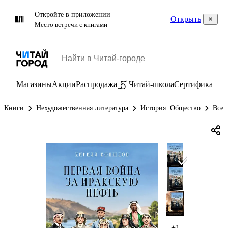
Откройте в приложении
Открыть
Место встречи с книгами
Магазины
Акции
Распродажа
Читай-школа
Сертификаты
П
Книги
Нехудожественная литература
История. Общество
Всем
+1