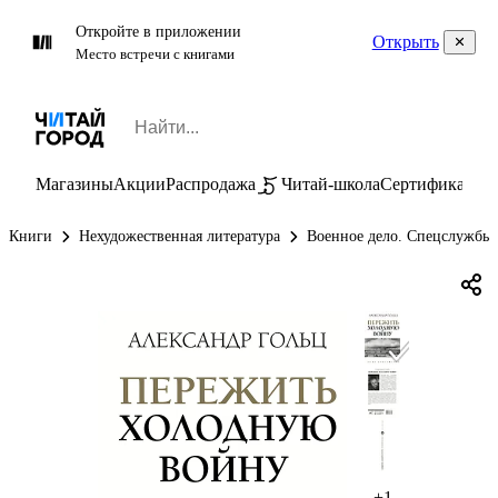
Откройте в приложении
Открыть
Место встречи с книгами
Магазины
Акции
Распродажа
Читай-школа
Сертификаты
П
Книги
Нехудожественная литература
Военное дело. Спецслужбы
+1