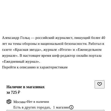
Александр Гольц — российский журналист, пишущий более 40
лет на темы обороны и национальной безопасности. Работал в
газете «Красная звезда», журнале «Итоги» и «Еженедельном
журнале». В настоящее время шеф-редактор онлайн портала
«Ежедневный журнал».
Перейти к описанию и характеристикам
Новая холодная война стала свершившимся фактом. Шанс
человечеству уцелеть дает контроль над вооружениями. Однако
последние несколько лет Соединенные Штаты и Россия
последовательно и планомерно уничтожали созданную за
Наличие в магазинах
полвека систему договоров и соглашений, которые хоть в какой-
за 725 ₽
то степени обеспечивали безопасность планеты. Сейчас мир
Москва
Нет в наличии
обречен вернуться к поиску новых форм контроля над
Есть в других городах,
1 магазин
вооружениями. Необходимости поиска таких форм и посвящена