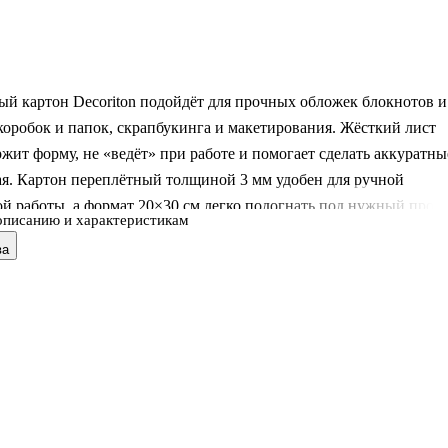
й картон Decoriton подойдёт для прочных обложек блокнотов и
коробок и папок, скрапбукинга и макетирования. Жёсткий лист
жит форму, не «ведёт» при работе и помогает сделать аккуратны
ая. Картон переплётный толщиной 3 мм удобен для ручной
й работы, а формат 20×30 см легко подогнать под нужный проек
описанию и характеристикам
ва