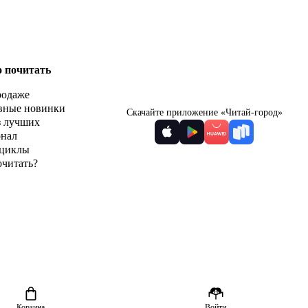
о почитать
родаже
вные новинки
Скачайте приложение «Читай-город»
з лучших
рнал
циклы
очитать?
Корзина
Войти