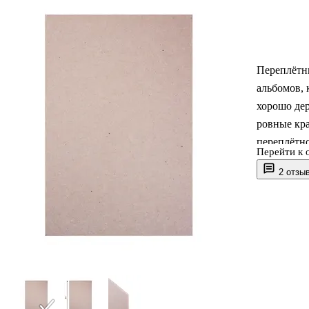
Переплётны
альбомов, 
хорошо дер
ровные кр
переплётно
Перейти к 
2 отзы