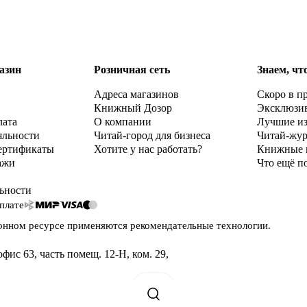
азин
Розничная сеть
Знаем, чт
Адреса магазинов
Скоро в п
Книжный Дозор
Эксклюзи
лата
О компании
Лучшие и
яльности
Читай-город для бизнеса
Читай-жу
ертификаты
Хотите у нас работать?
Книжные 
ажи
Что ещё п
ьности
плате
онном ресурсе применяются
рекомендательные технологии
.
офис 63, часть помещ. 12-Н, ком. 29
,