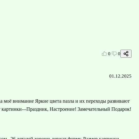
0
0
01.12.2025
ла моё внимание Яркие цвета пазла и их переходы развивают
от картинки---Праздник, Настроение! Замечательный Подарок!
гом . 26 деталей хорошо держат форму. Размер картинки