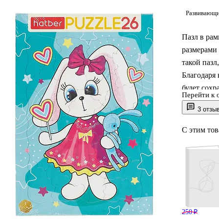
Развивающи
Пазл в ра
размерами 
такой пазл
Благодаря 
будет сохр
Перейти к 
сборки буд
3 отзы
занятием, 
Размер гот
С этим то
250 ₽