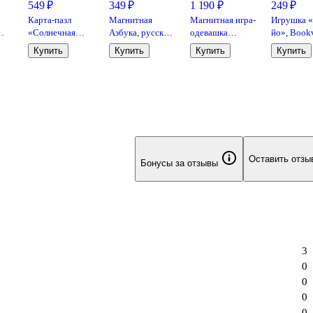
549 ₽
349 ₽
1 190 ₽
249 ₽
Карта-пазл
Магнитная
Магнитная игра-
Игрушка «
«Солнечная
Азбука, русский
одевашка
йо», Book
tep
система» 260
алфавит 2 листа,
«Времена года»
Купить
Купить
Купить
Купить
элементов,
Дрофа-Медиа
1 кукла, 36
Геодом
магнитных
элементов
одежды,
El’Basco Kids
Оставить отзы
Бонусы за отзывы
3
0
0
0
0