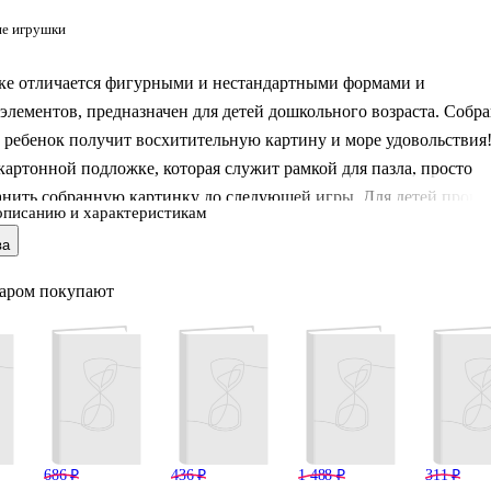
е игрушки
мке отличается фигурными и нестандартными формами и
элементов, предназначен для детей дошкольного возраста. Собра
, ребенок получит восхитительную картину и море удовольствия
картонной подложке, которая служит рамкой для пазла, просто
анить собранную картинку до следующей игры. Для детей проце
описанию и характеристикам
ет не только интересным и увлекательным, но и полезным
ва
так как тренирует моторику, внимательность, память и логику.
овой картины: 20х30 см.
варом покупают
686 ₽
436 ₽
1 488 ₽
311 ₽