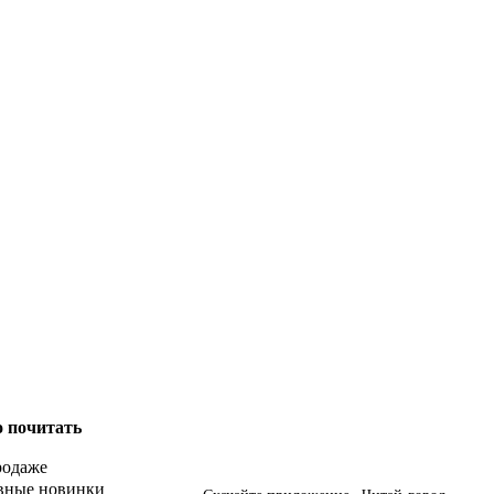
о почитать
родаже
вные новинки