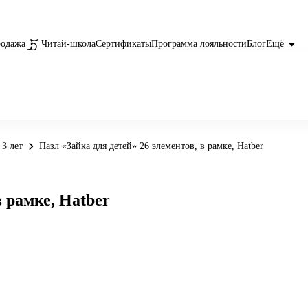
родажа
Читай-школа
Сертификаты
Программа лояльности
Блог
Ещё
 3 лет
Пазл «Зайка для детей» 26 элементов, в рамке, Hatber
в рамке, Hatber