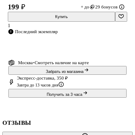
Ребенок собирает обучающую мозаику - развивайку, учится
199 ₽
+ до
29 бонусов
преодолевать сложности. Детская игра развивает логику,
креативное мышление, творчество, это тренировка мелкой
Купить
моторики рук, что полезно для начальной школы.
1
Последний экземпляр
Москва
Смотреть наличие
на карте
Забрать из магазина
Экспресс-доставка, 350 ₽
Завтра до 13 часов дня
Получить за 3 часа
ОТЗЫВЫ