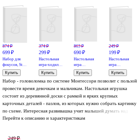
874 ₽
374 ₽
863 ₽
249 ₽
699 ₽
299 ₽
690 ₽
199 ₽
Набор для
Настольная
Настольная
Настольная
фокусов, Step
игра-ходилка
игра
игра
puzzle
«Животный
«Соображарий
«Картодил
Купить
Купить
Купить
Купить
мир Земли»,
Junior»,
Понимаем
Набор - головоломка по системе Монтессори позволит с пользой
Геодом
Hobby World
без слов»,
Игрополис
провести время девочкам и мальчикам. Настольная игрушка
состоит из деревянной доски с рамкой и ярких крупных
карточных деталей - пазлов, из которых нужно собрать картинку
по схеме. Интересная развивашка учит малышей думать над
Перейти к описанию и характеристикам
заданием играя, изучать форму и цвет, обращать внимание на
особенности и признаки предмета, учиться складывать из
маленьких карточек больших игрушечных животных или птиц.
249 ₽