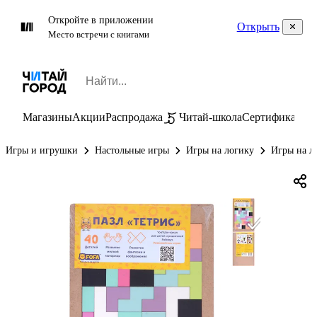
Откройте в приложении
Открыть
Место встречи с книгами
Магазины
Акции
Распродажа
Читай-школа
Сертификаты
П
Игры и игрушки
Настольные игры
Игры на логику
Игры на л