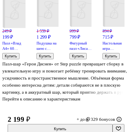
249 ₽
1 559 ₽
999 ₽
894 ₽
199 ₽
1 299 ₽
799 ₽
715 ₽
Пазл «Влад
Подушка на
Фигурный
Настольная
А4» 60
шею с
пазл «Лиса»
игра
элементов,
кнопкой
100
«Дубль»,
Купить
Купить
Купить
Купить
Hatber
«Аксолотль»,
элементов,
Play Land
Пазл-шар «Герои Диснея» от Step puzzle превращает сборку в
(30х30 см)
дерево
увлекательную игру и помогает ребёнку тренировать внимание,
усидчивость и пространственное мышление. Объёмная форма
особенно интересна детям: детали собираются не в плоскую
картинку, а в аккуратный шар, который приятно держать в руках
Перейти к описанию и характеристикам
и можно поставить на полку. В наборе 60 элементов —
оптимально для первых шагов в пазлах от 3 лет. Детали из
картона хорошо стыкуются и подходят для детских рук.
2 199 ₽
+ до
329 бонусов
Купить