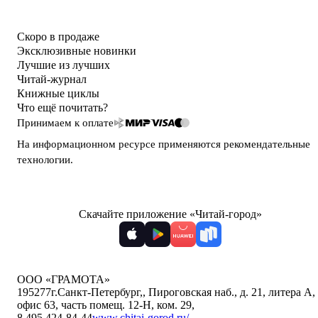
Скоро в продаже
Эксклюзивные новинки
Лучшие из лучших
Читай-журнал
Книжные циклы
Что ещё почитать?
Принимаем к оплате
На информационном ресурсе применяются
рекомендательные
технологии
.
Скачайте приложение «Читай-город»
ООО «ГРАМОТА»
195277
г.Санкт-Петербург,
,
Пироговская наб., д. 21, литера А,
офис 63, часть помещ. 12-Н, ком. 29
,
8 495 424-84-44
www.chitai-gorod.ru/