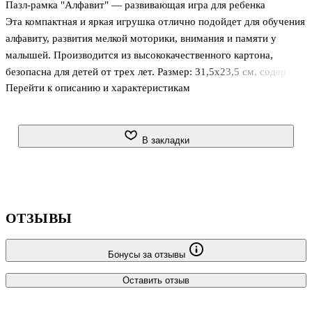
Пазл-рамка "Алфавит" — развивающая игра для ребенка
Эта компактная и яркая игрушка отлично подойдет для обучения
алфавиту, развития мелкой моторики, внимания и памяти у
малышей. Производится из высококачественного картона,
безопасна для детей от трех лет. Размер: 31,5х23,5 см, содержит
Перейти к описанию и характеристикам
30 элементов с буквами кириллицы и иллюстрациями,
стимулирующими интерес к обучению.
Используйте пазл для совместных игр, самостоятельных занятий
или в учебных учреждениях. Множество ярких цветов и четкое
В закладки
изображение делают процесс обучения увлекательным и легким.
Удобная рамка помогает аккуратно хранить и правильно
собирать пазл, поддерживая порядок и удобство использования.
Этот пазл способствует разви
ОТЗЫВЫ
Бонусы за отзывы
Оставить отзыв