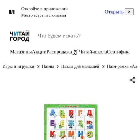
Откройте в приложении
Открыть
Место встречи с книгами
Магазины
Акции
Распродажа
Читай-школа
Сертификаты
П
Игры и игрушки
Пазлы
Пазлы для малышей
Пазл-рамка «Алф