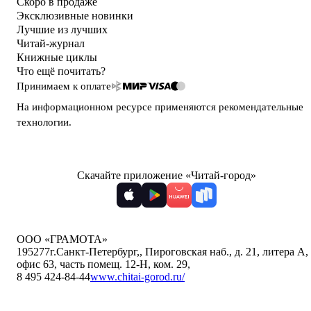
Скоро в продаже
Эксклюзивные новинки
Лучшие из лучших
Читай-журнал
Книжные циклы
Что ещё почитать?
Принимаем к оплате
На информационном ресурсе применяются
рекомендательные
технологии
.
Скачайте приложение «Читай-город»
ООО «ГРАМОТА»
195277
г.Санкт-Петербург,
,
Пироговская наб., д. 21, литера А,
офис 63, часть помещ. 12-Н, ком. 29
,
8 495 424-84-44
www.chitai-gorod.ru/