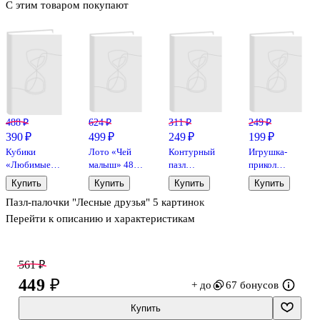
С этим товаром покупают
488 ₽
624 ₽
311 ₽
249 ₽
390 ₽
499 ₽
249 ₽
199 ₽
Кубики
Лото «Чей
Контурный
Игрушка-
«Любимые
малыш» 48
пазл
прикол
мультфильмы
фишек 6
«Простоквашино»
«Весёлый
Купить
Купить
Купить
Купить
1», 9 штук,
карт, Step
30
Ныряльщик»
Пазл-палочки "Лесные друзья" 5 картинок
Step puzzle
Puzzle
элементов,
макси, Step
Перейти к описанию и характеристикам
Puzzle
561 ₽
449 ₽
+ до
67 бонусов
Купить