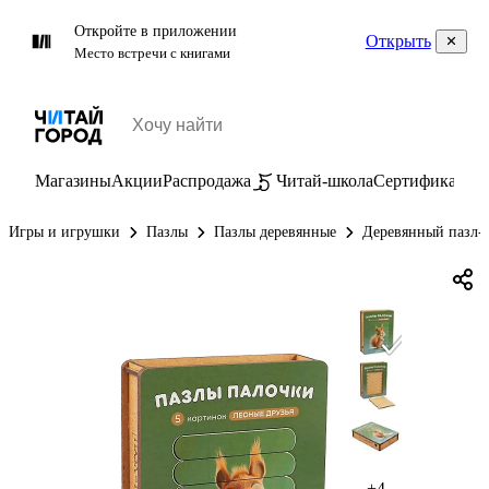
Откройте в приложении
Открыть
Место встречи с книгами
Магазины
Акции
Распродажа
Читай-школа
Сертификаты
П
Игры и игрушки
Пазлы
Пазлы деревянные
Деревянный пазл-п
+4