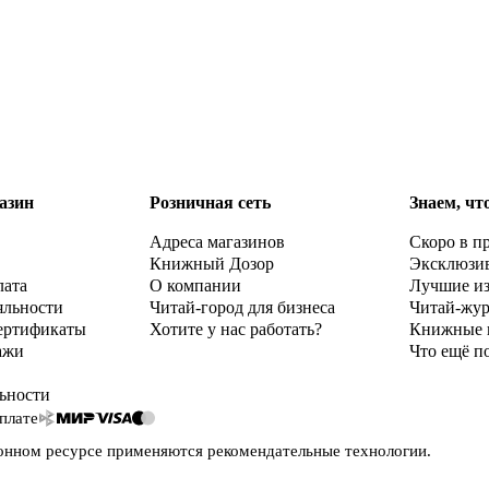
азин
Розничная сеть
Знаем, чт
Адреса магазинов
Скоро в п
Книжный Дозор
Эксклюзи
лата
О компании
Лучшие и
яльности
Читай-город для бизнеса
Читай-жу
ертификаты
Хотите у нас работать?
Книжные 
ажи
Что ещё п
ьности
плате
онном ресурсе применяются
рекомендательные технологии
.