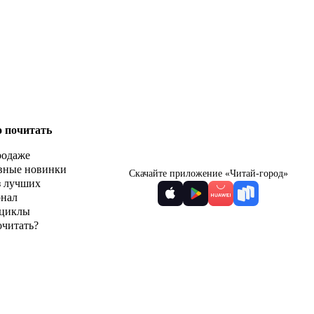
о почитать
родаже
вные новинки
Скачайте приложение «Читай-город»
з лучших
рнал
циклы
очитать?