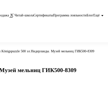
родажа
Читай-школа
Сертификаты
Программа лояльности
Блог
Ещё
 Königspuzzle 500 эл.Нидерланды. Музей мельниц ГИК500-8309
. Музей мельниц ГИК500-8309