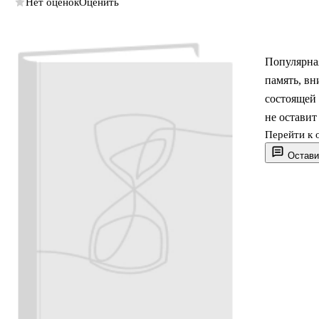
Нет оценок
Оценить
Популярная
память, вн
состоящей 
не остави
Перейти к 
Остави