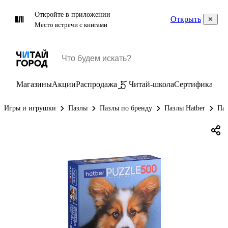
Откройте в приложении
Открыть
Место встречи с книгами
Магазины
Акции
Распродажа
Читай-школа
Сертификаты
П
Игры и игрушки
Пазлы
Пазлы по бренду
Пазлы Hatber
Паз