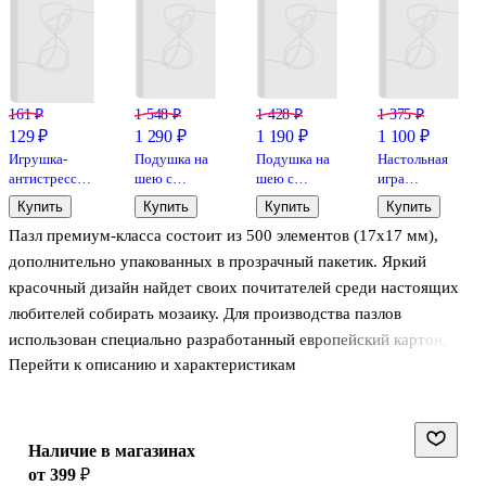
161 ₽
1 548 ₽
1 428 ₽
1 375 ₽
129 ₽
1 290 ₽
1 190 ₽
1 100 ₽
Игрушка-
Подушка на
Подушка на
Настольная
антистресс
шею с
шею с
игра
мяшка «Пёсик
кнопкой
кнопкой
«Уровень
Купить
Купить
Купить
Купить
с сердцем»,
«Котик
«Ленивец»,
звездеца»,
Пазл премиум-класса состоит из 500 элементов (17х17 мм),
Bookvalno
клубочком»,
(30х30 см)
Veselo Games
(34х30 см),
дополнительно упакованных в прозрачный пакетик. Яркий
(цвет в
красочный дизайн найдет своих почитателей среди настоящих
ассортименте)
любителей собирать мозаику. Для производства пазлов
использован специально разработанный европейский картон,
Перейти к описанию и характеристикам
толщина которого увеличена. Собирать элементы стало еще
комфортнее! Упаковка: стильная подарочная коробка в
термоусадочную пленку. Конструкция полностью изготовлена из
жесткого картона. Размер: 21,3х33х3,8 см.
Наличие в магазинах
от 399 ₽