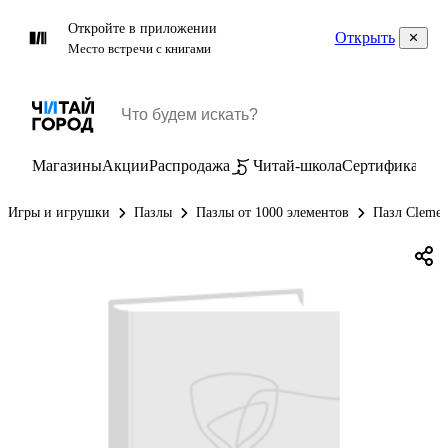
Откройте в приложении
Открыть
Место встречи с книгами
Магазины
Акции
Распродажа
Читай-школа
Сертификаты
П
Игры и игрушки
Пазлы
Пазлы от 1000 элементов
Пазл Clemen