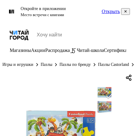
Откройте в приложении
Открыть
Место встречи с книгами
Магазины
Акции
Распродажа
Читай-школа
Сертификаты
П
Игры и игрушки
Пазлы
Пазлы по бренду
Пазлы Castorland