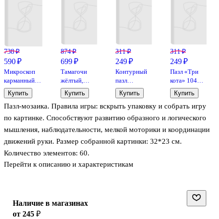
738 ₽
874 ₽
311 ₽
311 ₽
590 ₽
699 ₽
249 ₽
249 ₽
Микроскоп
Тамагочи
Контурный
Пазл «Три
карманный
жёлтый,
пазл
кота» 104
детский, 60-
батарейки
«Простоквашино»
элемента,
Купить
Купить
Купить
Купить
кратное
LR4G 2
30
Step Puzzle
Пазл-мозаика. Правила игры: вскрыть упаковку и собрать игру
увеличение
штуки
элементов,
входят в
макси, Step
по картинке. Способствуют развитию образного и логического
комплект,
Puzzle
мышления, наблюдательности, мелкой моторики и координации
Bookvalno
движений руки. Размер собранной картинки: 32*23 см.
Количество элементов: 60.
Перейти к описанию и характеристикам
Наличие в магазинах
от 245 ₽