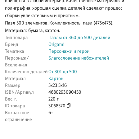
впишется в любой интерьер. Качественные материалы и
полиграфия, хорошая сцепка деталей сделают процесс
сборки увлекательным и приятным.
Пазл 500 элементов. Комплектность: пазл (475х475).
Материал: бумага, картон.
Тип товара
Пазлы от 360 до 500 деталей
Бренд
Origami
Тематика
Персонажи и герои
Персонаж/
Благословение небожителей
Вселенная
Количество деталей
От 301 до 500
Материал
Картон
Размер
5x23.5x16
ISBN/Артикул
4680293090450
Вес, г.
220 г
ID товара
3058570
Возрастное
6+
ограничение