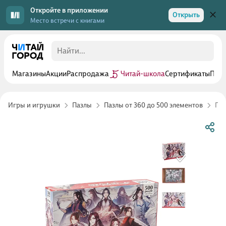
Откройте в приложении
Открыть
Место встречи с книгами
Магазины
Акции
Распродажа
Читай-школа
Сертификаты
Прог
Игры и игрушки
Пазлы
Пазлы от 360 до 500 элементов
Паз