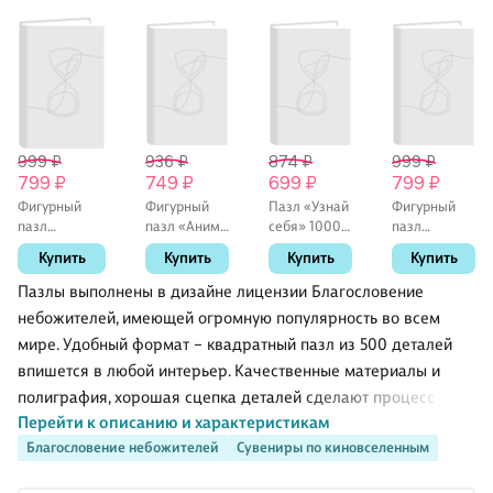
999 ₽
936 ₽
874 ₽
999 ₽
799 ₽
749 ₽
699 ₽
799 ₽
Фигурный
Фигурный
Пазл «Узнай
Фигурный
пазл
пазл «Аниме
себя» 1000
пазл
«Благословение
Кролики Инь
элементов,
«Благословени
Купить
Купить
Купить
Купить
небожителей
и Ян»,
Hatber
небожителей
Се Лянь и хуа
дерево, Art
хуа Чен» 75
Пазлы выполнены в дизайне лицензии Благословение
Чен
Idea
элементов,
небожителей, имеющей огромную популярность во всем
цветение
дерево
мире. Удобный формат – квадратный пазл из 500 деталей
сакуры» 155
элементов,
впишется в любой интерьер. Качественные материалы и
дерево
полиграфия, хорошая сцепка деталей сделают процесс
Перейти к описанию и характеристикам
сборки увлекательным и приятным.
Благословение небожителей
Сувениры по киновселенным
Пазл 500 элементов. Комплектность: пазл (475х475).
Материал: бумага, картон.