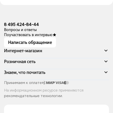
8 495 424-84-44
Вопросы и ответы
Поучаствовать в интервью
Написать обращение
Интернет-магазин
Акции
Розничная сеть
Распродажа
Доставка и оплата
Адреса магазинов
Знаем, что почитать
Программа лояльности
Книжный Дозор
Подарочные сертификаты
О компании
Скоро в продаже
Принимаем к оплате
Правила продажи
Читай-город для бизнеса
Эксклюзивные новинки
На информационном ресурсе применяются
Политика конфиденциальности
Хотите у нас работать?
Лучшие из лучших
рекомендательные технологии
.
Читай-журнал
Книжные циклы
Что ещё почитать?