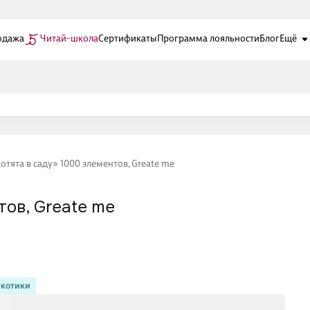
одажа
Читай-школа
Сертификаты
Программа лояльности
Блог
Ещё
отята в саду» 1000 элементов, Greate me
тов, Greate me
котики