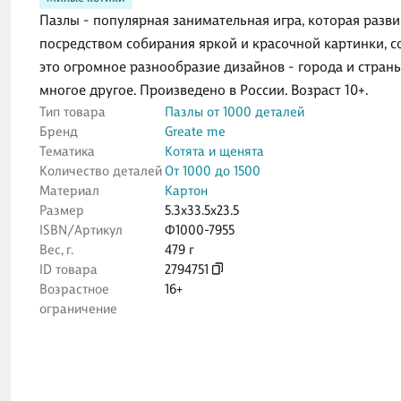
Пазлы - популярная занимательная игра, которая разв
посредством собирания яркой и красочной картинки, со
это огромное разнообразие дизайнов - города и страны
многое другое. Произведено в России. Возраст 10+.
Тип товара
Пазлы от 1000 деталей
Бренд
Greate me
Тематика
Котята и щенята
Количество деталей
От 1000 до 1500
Материал
Картон
Размер
5.3x33.5x23.5
ISBN/Артикул
Ф1000-7955
Вес, г.
479 г
ID товара
2794751
Возрастное
16+
ограничение