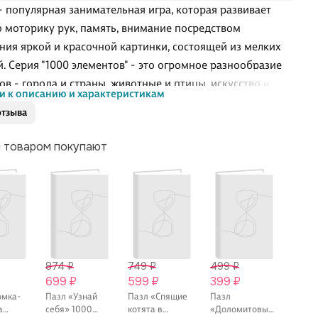
- популярная занимательная игра, которая развивает
 моторику рук, память, внимание посредством
ния яркой и красочной картинки, состоящей из мелких
й. Серия "1000 элементов" - это огромное разнообразие
ов - города и страны, животные и птицы, искусство и
и к описанию и характеристикам
сь и многое-многое другое. Произведено в России.
отзыва
 10+.
м товаром покупают
874 ₽
749 ₽
499 ₽
363 
699 ₽
599 ₽
399 ₽
290 
омка-
Пазл «Узнай
Пазл «Спящие
Пазл
Пазл 
а
себя» 1000
котята в
«Доломитовые
Маня