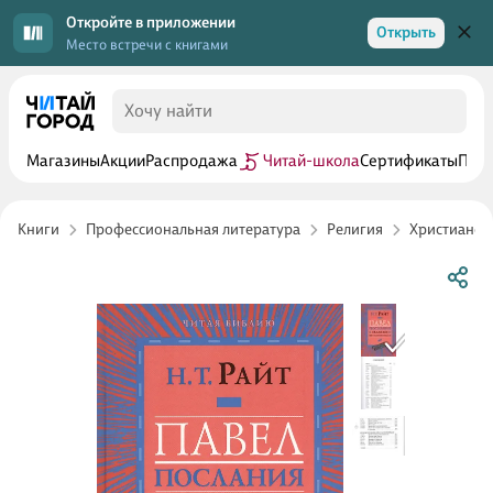
Откройте в приложении
Открыть
Место встречи с книгами
Магазины
Акции
Распродажа
Читай-школа
Сертификаты
Прог
Книги
Профессиональная литература
Религия
Христианст