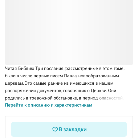
Читая Библию Три послания, рассмотренные в этом томе,
были в числе первых писем Павла новообразованным
церквам. Это самые ранние из имеющихся в нашем
распоряжении документов, говорящих о Церкви. Они
родились в тревожной обстановке, в период опасностей,
Перейти к описанию и характеристикам
поджидающих церковь на каждом шагу, но при этом дают
невероятное ощущение присутствия и силы живого Бога
В закладки