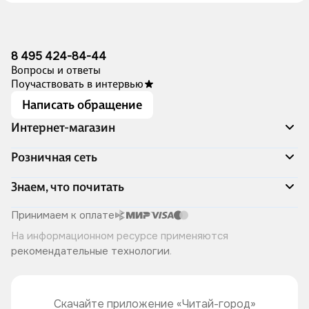
8 495 424-84-44
Вопросы и ответы
Поучаствовать в интервью
Написать обращение
Интернет-магазин
Акции
Розничная сеть
Распродажа
Доставка и оплата
Адреса магазинов
Знаем, что почитать
Программа лояльности
Книжный Дозор
Подарочные сертификаты
О компании
Скоро в продаже
Принимаем к оплате
Правила продажи
Читай-город для бизнеса
Эксклюзивные новинки
На информационном ресурсе применяются
Политика конфиденциальности
Хотите у нас работать?
Лучшие из лучших
рекомендательные технологии
.
Читай-журнал
Книжные циклы
Что ещё почитать?
Скачайте приложение «Читай-город»