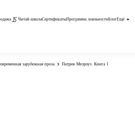
родажа
Читай-школа
Сертификаты
Программа лояльности
Блог
Ещё
овременная зарубежная проза
Патрик Мелроуз. Книга 1