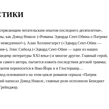
СТИКИ
потрясающим читательским опытом последнего десятилетия»,
ры, как Дэвид Николс («Романы Эдварда Сент-Обина о Патрике
м, немедленно!»), Алан Холлингхерст («Эдвард Сент-Обин —
ния»), Элис Сиболд («Эдвард Сент-Обин — один из наших
едевр литературы XXI века») и многие другие. Главный герой,
и самого автора, пытается изжить последствия детской травмы;
, затем переносится в Нью-Йорк и в Глостершир…
ход основанного на этом цикле романов сериала «Патрик
ий написал Дэвид Николс, главные роли исполнили Бенедикт
Грейнджер.