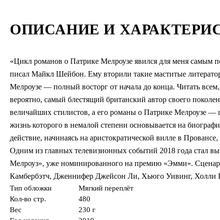
ОПИСАНИЕ И ХАРАКТЕРИ
«Цикл романов о Патрике Мелроузе явился для меня самым 
писал Майкл Шейбон. Ему вторили такие маститые литерато
Мелроузе — полный восторг от начала до конца. Читать все
вероятно, самый блестящий британский автор своего поколе
величайших стилистов, а его романы о Патрике Мелроузе — ш
жизнь которого в немалой степени основывается на биографи
действие, начинаясь на аристократической вилле в Провансе
Одним из главных телевизионных событий 2018 года стал вы
Мелроуз», уже номинированного на премию «Эмми». Сценар
Камбербэтч, Дженнифер Джейсон Ли, Хьюго Уивинг, Холли 
Тип обложки
Мягкий переплёт
Кол-во стр.
480
Вес
230 г