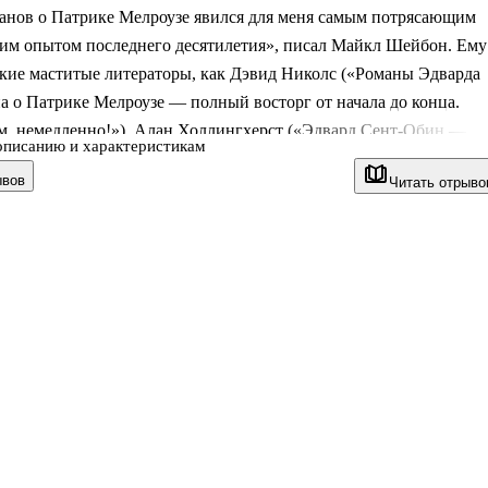
анов о Патрике Мелроузе явился для меня самым потрясающим
ким опытом последнего десятилетия», писал Майкл Шейбон. Ему
акие маститые литераторы, как Дэвид Николс («Романы Эдварда
 о Патрике Мелроузе — полный восторг от начала до конца.
ем, немедленно!»), Алан Холлингхерст («Эдвард Сент-Обин —
описанию и характеристикам
самый блестящий британский автор своего поколения»), Элис
ывов
Читать отрыво
Эдвард Сент-Обин — один из наших величайших стилистов, а ег
Патрике Мелроузе — шедевр литературы XXI века») и многие
авный герой, жизнь которого в немалой степени основывается на
самого автора, пытается изжить последствия детской травмы;
начин