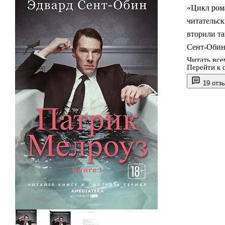
«Цикл ром
читательс
вторили т
Сент-Обина
Читать вс
Перейти к 
вероятно, 
19 отз
Сиболд («
романы о 
другие. Гл
биографии 
действие, 