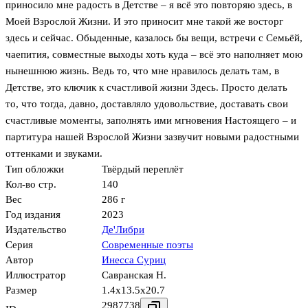
приносило мне радость в Детстве – я всё это повторяю здесь, в
Моей Взрослой Жизни. И это приносит мне такой же восторг
здесь и сейчас. Обыденные, казалось бы вещи, встречи с Семьёй,
чаепития, совместные выходы хоть куда – всё это наполняет мою
нынешнюю жизнь. Ведь то, что мне нравилось делать там, в
Детстве, это ключик к счастливой жизни Здесь. Просто делать
то, что тогда, давно, доставляло удовольствие, доставать свои
счастливые моменты, заполнять ими мгновения Настоящего – и
партитура нашей Взрослой Жизни зазвучит новыми радостными
оттенками и звуками.
Тип обложки
Твёрдый переплёт
Кол-во стр.
140
Вес
286 г
Год издания
2023
Издательство
Де'Либри
Серия
Современные поэты
Автор
Инесса Суриц
Иллюстратор
Савранская Н.
Размер
1.4x13.5x20.7
2987738