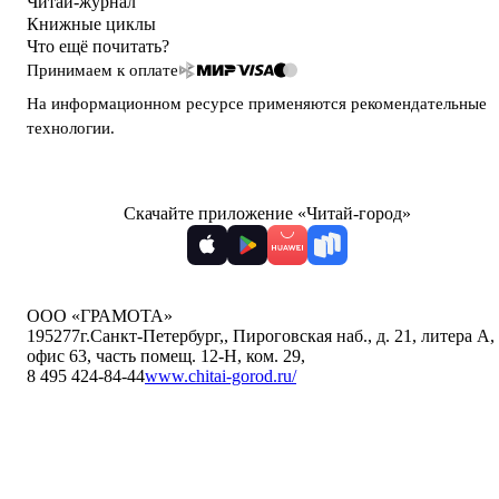
Читай-журнал
Книжные циклы
Что ещё почитать?
Принимаем к оплате
На информационном ресурсе применяются
рекомендательные
технологии
.
Скачайте приложение «Читай-город»
ООО «ГРАМОТА»
195277
г.Санкт-Петербург,
,
Пироговская наб., д. 21, литера А,
офис 63, часть помещ. 12-Н, ком. 29
,
8 495 424-84-44
www.chitai-gorod.ru/