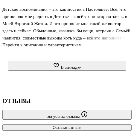
Детские воспоминания – это как мостик в Настоящее. Всё, что
приносило мне радость в Детстве – я всё это повторяю здесь, в
Моей Взрослой Жизни. И это приносит мне такой же восторг
здесь и сейчас. Обыденные, казалось бы вещи, встречи с Семьёй,
чаепития, совместные выходы хоть куда – всё это наполняет мою
Перейти к описанию и характеристикам
нынешнюю жизнь. Ведь то, что мне нравилось делать там, в
Детстве, это ключик к счастливой жизни Здесь. Просто делать
то, что тогда, давно, доставляло удовольствие, доставать свои
счастливые моменты, заполнять ими мгновения Настоящего – и
В закладки
партитура нашей Взрослой Жизни зазвучит новыми радостными
оттенками и звуками.
ОТЗЫВЫ
Бонусы за отзывы
Оставить отзыв