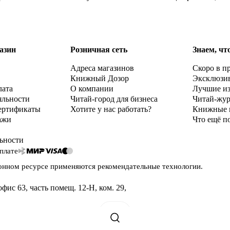
азин
Розничная сеть
Знаем, чт
Адреса магазинов
Скоро в п
Книжный Дозор
Эксклюзи
лата
О компании
Лучшие и
яльности
Читай-город для бизнеса
Читай-жу
ертификаты
Хотите у нас работать?
Книжные 
ажи
Что ещё п
ьности
плате
онном ресурсе применяются
рекомендательные технологии
.
офис 63, часть помещ. 12-Н, ком. 29
,