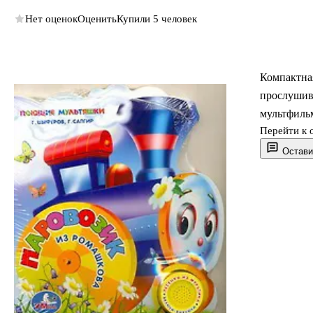
Нет оценок
Оценить
Купили 5 человек
Компактная
прослушив
мультфильм
Перейти к 
Остави