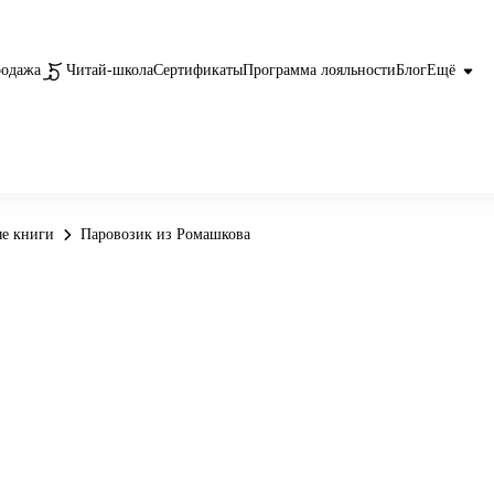
родажа
Читай-школа
Сертификаты
Программа лояльности
Блог
Ещё
е книги
Паровозик из Ромашкова