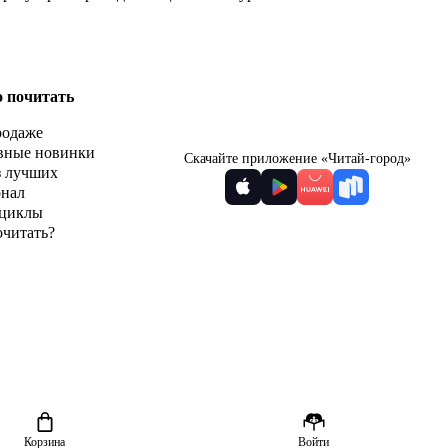
о почитать
родаже
вные новинки
Скачайте приложение «Читай-город»
з лучших
рнал
циклы
очитать?
Корзина
Войти