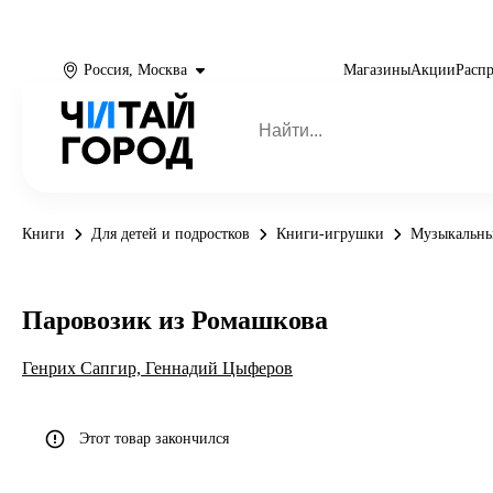
Россия, Москва
Магазины
Акции
Расп
Книги
Для детей и подростков
Книги-игрушки
Музыкальны
Паровозик из Ромашкова
Генрих Сапгир,
Геннадий Цыферов
Этот товар закончился