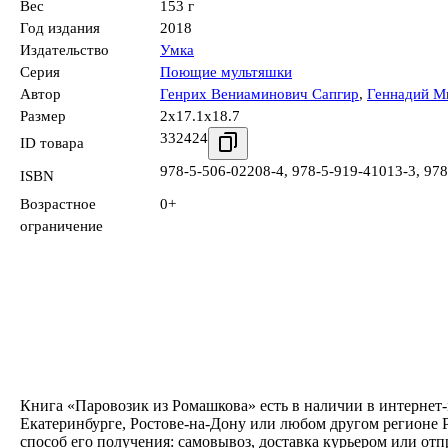
Вес
153 г
Год издания
2018
Издательство
Умка
Серия
Поющие мультяшки
Автор
Генрих Вениаминович Сапгир
,
Геннадий М
Размер
2x17.1x18.7
332424
ID товара
978-5-506-02208-4
,
978-5-919-41013-3
,
978
ISBN
Возрастное
0+
ограничение
Книга «Паровозик из Ромашкова» есть в наличии в интернет-
Екатеринбурге, Ростове-на-Дону или любом другом регионе 
способ его получения: самовывоз, доставка курьером или от