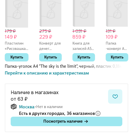
179 ₽
275 ₽
1 031 ₽
131 ₽
149 ₽
229 ₽
859 ₽
109 ₽
Пластилин
Конверт для
Книга для
Папка
«Рисовашка»,
денег
записей А5
-конверт А4
6 цветов, 90
"Золото", 5
96 листов в
на кнопке
Купить
Купить
Купить
Купить
г, Рисовашка
штук в
клетку, "Joy
«NEWtone
упаковке, в
Book.
PASTEL», в
Папка-уголок А4 "The sky is the limit", черный, пластик 0,18мм
ассортименте
Черный
ассортименте,
Перейти к описанию и характеристикам
уголь"
Hatber
Наличие в магазинах
от 63 ₽
Москва
Нет в наличии
Есть в других городах,
36 магазинов
Посмотреть наличие