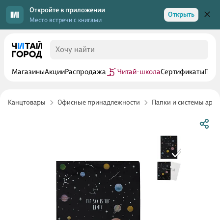
Откройте в приложении
Открыть
Место встречи с книгами
Магазины
Акции
Распродажа
Читай-школа
Сертификаты
Прог
Канцтовары
Офисные принадлежности
Папки и системы арх