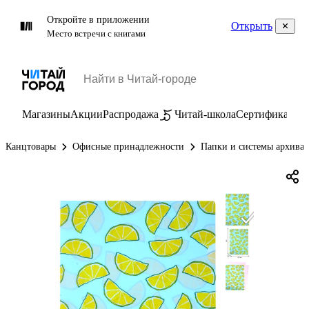
Откройте в приложении
Открыть
Место встречи с книгами
Магазины
Акции
Распродажа
Читай-школа
Сертификаты
П
Канцтовары
Офисные принадлежности
Папки и системы архива