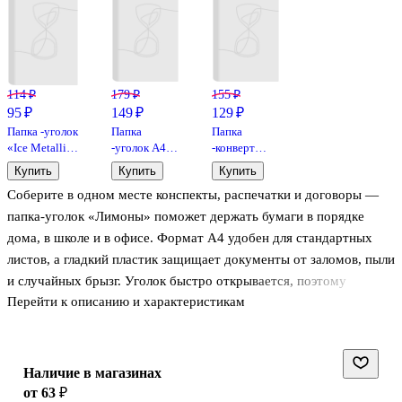
114 ₽
179 ₽
155 ₽
95 ₽
149 ₽
129 ₽
Папка -уголок
Папка
Папка
«Ice Metallic»
-уголок А4,
-конверт
А4, пластик,
пластик, с
«Облака» А4
Купить
Купить
Купить
непрозрачная,
карманом
на кнопке,
Соберите в одном месте конспекты, распечатки и договоры —
в
для визитки
Yoi
ассортименте,
папка-уголок «Лимоны» поможет держать бумаги в порядке
Erich Krause
дома, в школе и в офисе. Формат А4 удобен для стандартных
листов, а гладкий пластик защищает документы от заломов, пыли
и случайных брызг. Уголок быстро открывается, поэтому
Перейти к описанию и характеристикам
нужный лист легко достать на ходу. Яркий дизайн с лимонами
поднимает настроение и помогает быстрее найти папку в стопке.
Папка-уголок Рельеф пригодится на каждый день.
Наличие в магазинах
от 63 ₽