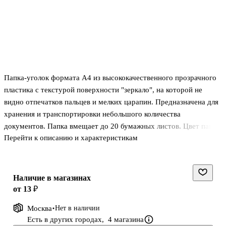
Папка-уголок формата А4 из высококачественного прозрачного
пластика с текстурой поверхности "зеркало", на которой не
видно отпечатков пальцев и мелких царапин. Предназначена для
хранения и транспортировки небольшого количества
документов. Папка вмещает до 20 бумажных листов. Цвет папки
Перейти к описанию и характеристикам
- зеленый. Размер - 220х310мм,толщина - 0.16мм.
Наличие в магазинах
от 13 ₽
Москва
Нет в наличии
Есть в других городах,
4 магазина