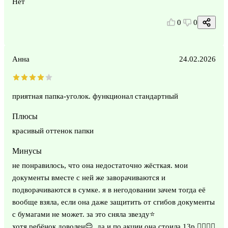
Нет
0
0
Анна
24.02.2026
приятная папка-уголок. функционал стандартный
Плюсы
красивый оттенок папки
Минусы
не понравилось, что она недостаточно жёсткая. мои
документы вместе с ней же заворачиваются и
подворачиваются в сумке. я в негодовании зачем тогда её
вообще взяла, если она даже защитить от сгибов документы
с бумагами не может. за это сняла звезду⭐️
хотя ребёнок доволен😌 да и по акции она стоила 13р 👉🏻👈🏻