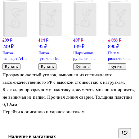
299 ₽
114 ₽
167 ₽
1 068 ₽
249 ₽
95 ₽
139 ₽
890 ₽
Папка
Папка
Шариковая
Пенал-
-конверт А4
-уголок «Ice
ручка синяя
рюкзачок на
на кнопке, в
Metallic» А4,
автоматическая
молнии
Купить
Купить
Купить
Купить
ассортименте
пластик,
1 мм, K15,
Кролики,
Прозрачно-желтый уголок, выполнен из специального
непрозрачная,
Schneider, в
21х9,5х7,
в
ассортименте
ткань
высококачественного РР с высокой стойкостью к нагрузкам.
ассортименте,
Благодаря прозрачному пластику документы можно копировать,
Erich Krause
не вынимая из папки. Прочная линия сварки. Толщина пластика
0,12мм.
Перейти к описанию и характеристикам
Наличие в магазинах