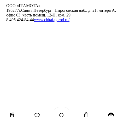
ООО «ГРАМОТА»
195277
г.Санкт-Петербург,
,
Пироговская наб., д. 21, литера А,
офис 63, часть помещ. 12-Н, ком. 29
,
8 495 424-84-44
www.chitai-gorod.ru/