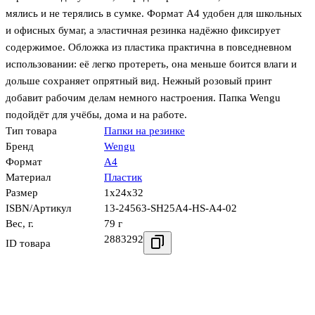
мялись и не терялись в сумке. Формат А4 удобен для школьных
и офисных бумаг, а эластичная резинка надёжно фиксирует
содержимое. Обложка из пластика практична в повседневном
использовании: её легко протереть, она меньше боится влаги и
дольше сохраняет опрятный вид. Нежный розовый принт
добавит рабочим делам немного настроения. Папка Wengu
подойдёт для учёбы, дома и на работе.
Тип товара
Папки на резинке
Бренд
Wengu
Формат
А4
Материал
Пластик
Размер
1x24x32
ISBN/Артикул
13-24563-SH25A4-HS-А4-02
Вес, г.
79 г
2883292
ID товара