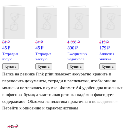
54 ₽
54 ₽
1 068 ₽
215 ₽
45 ₽
45 ₽
890 ₽
179 ₽
Тетрадь в
Тетрадь в
Ежедневник
Записная
косую
частую
недатированный
книжка
линейку
косую
«Snap book.
«Капибара»
Купить
Купить
Купить
Купить
Listoff
линейку
No 1» А5,
А7, 80
Папка на резинке Pink print поможет аккуратно хранить и
«Классическая
Listoff
розовый, 136
листов в
серия» в
«Классическая
листов,
клетку,
переносить документы, тетради и распечатки, чтобы они не
ассортименте,
серия» в
экокожа,
сшивка, Yoi
мялись и не терялись в сумке. Формат А4 удобен для школьных
12 листов
ассортименте,
Listoff
и офисных бумаг, а эластичная резинка надёжно фиксирует
12 листов
содержимое. Обложка из пластика практична в повседневном
Перейти к описанию и характеристикам
использовании: её легко протереть, она меньше боится влаги и
дольше сохраняет опрятный вид. Нежный розовый принт
добавит рабочим делам немного настроения. Папка Wengu
335 ₽