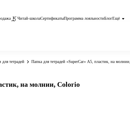
родажа
Читай-школа
Сертификаты
Программа лояльности
Блог
Ещё
 для тетрадей
Папка для тетрадей «SuperCar» А5, пластик, на молнии,
стик, на молнии, Colorio