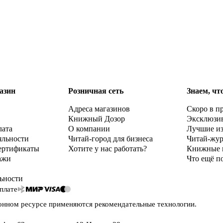
азин
Розничная сеть
Знаем, чт
Адреса магазинов
Скоро в п
Книжный Дозор
Эксклюзи
лата
О компании
Лучшие и
яльности
Читай-город для бизнеса
Читай-жу
ертификаты
Хотите у нас работать?
Книжные 
ажи
Что ещё п
ьности
плате
онном ресурсе применяются
рекомендательные технологии
.