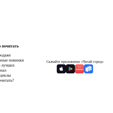
о почитать
родаже
вные новинки
Скачайте приложение «Читай-город»
з лучших
рнал
циклы
очитать?