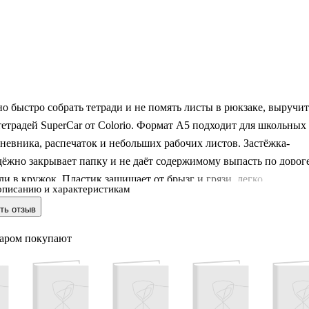
о быстро собрать тетради и не помять листы в рюкзаке, выручит
тетрадей SuperCar от Colorio. Формат А5 подходит для школьных
дневника, распечаток и небольших рабочих листов. Застёжка-
ёжно закрывает папку и не даёт содержимому выпасть по дорог
ли в кружок. Пластик защищает от брызг и грязи, легко
описанию и характеристикам
я и долго сохраняет аккуратный вид. Одно отделение помогает
ть отзыв
ё вместе и быстро находить нужное. Динамичный дизайн с
м понравится мальчикам, которые любят тему транспорта.
варом покупают