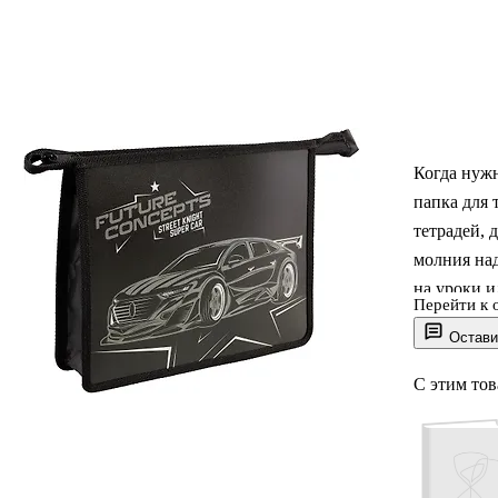
Когда нужн
папка для 
тетрадей, 
молния над
на уроки и
Перейти к 
протираетс
Остави
хранить вс
автомобиле
С этим то