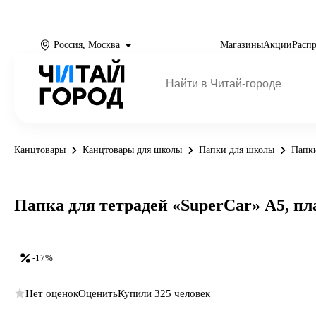
Россия, Москва
Магазины
Акции
Расп
Канцтовары
Канцтовары для школы
Папки для школы
Папки
Папка для тетрадей «SuperCar» А5, пла
-17%
Нет оценок
Оценить
Купили 325 человек