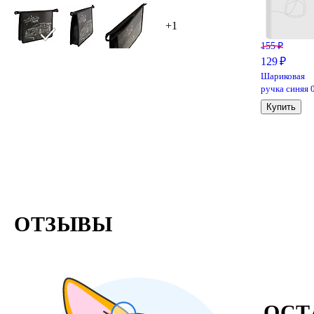
+1
155 ₽
129 ₽
Шариковая
ручка синяя 
мм, MC Gold,
Купить
MunHwa
ОТЗЫВЫ
ОСТ