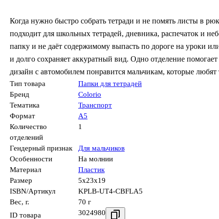
Когда нужно быстро собрать тетради и не помять листы в рюк
подходит для школьных тетрадей, дневника, распечаток и не
папку и не даёт содержимому выпасть по дороге на уроки или
и долго сохраняет аккуратный вид. Одно отделение помогает
дизайн с автомобилем понравится мальчикам, которые любят 
Тип товара
Папки для тетрадей
Бренд
Colorio
Тематика
Транспорт
Формат
А5
Количество
1
отделений
Гендерный признак
Для мальчиков
Особенности
На молнии
Материал
Пластик
Размер
5x23x19
ISBN/Артикул
KPLB-UT4-CBFLA5
Вес, г.
70 г
3024980
ID товара