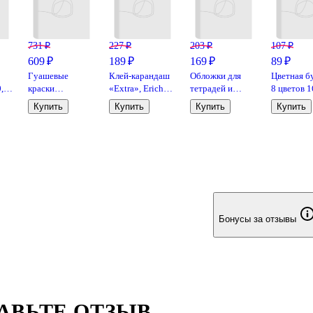
731 ₽
227 ₽
203 ₽
107 ₽
609 ₽
189 ₽
169 ₽
89 ₽
Гуашевые
Клей-карандаш
Обложки для
Цветная б
0,5
краски
«Extra», Erich
тетрадей и
8 цветов 1
«Классика» 12
Krause, 15 г
дневников, 100
листов А4,
Купить
Купить
Купить
Купить
цветов, 20 мл,
мкм, 210х350
односторо
Луч
мм, Топ-Спин,
Рисовашк
10 штук
Бонусы за отзывы
АВЬТЕ ОТЗЫВ