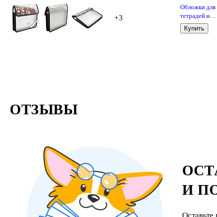
Обложки для
тетрадей и
+3
дневников, 1
Купить
мкм, 210х35
мм, Топ-Спин
10 штук
ОТЗЫВЫ
ОСТ
И П
Оставьте 