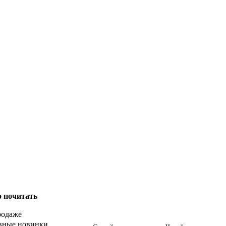
о почитать
родаже
вные новинки