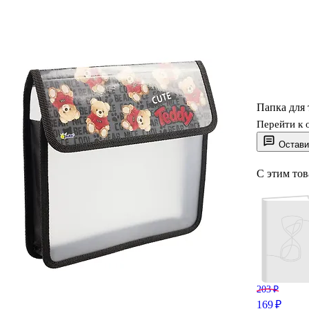
Папка для
Перейти к 
Остави
С этим то
203 ₽
169 ₽