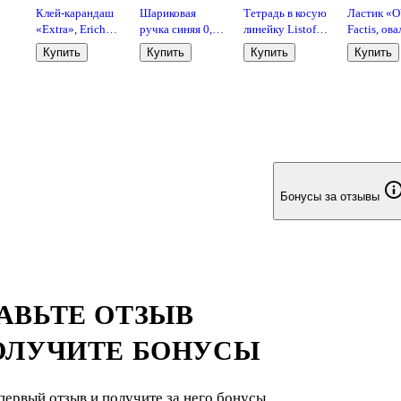
Клей-карандаш
Шариковая
Тетрадь в косую
Ластик «O
«Extra», Erich
ручка синяя 0,7
линейку Listoff
Factis, ов
00
Krause, 15 г
мм, BPS-GP-F L,
«Классическая
мягкий
Купить
Купить
Купить
Купить
0
Pilot
серия» в
,
ассортименте,
12 листов
Бонусы за отзывы
АВЬТЕ ОТЗЫВ
ОЛУЧИТЕ БОНУСЫ
первый отзыв и получите за него бонусы.