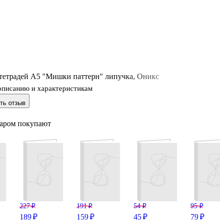
 тетрадей А5 "Мишки паттерн" липучка, Оникс
описанию и характеристикам
ть отзыв
варом покупают
227 ₽
191 ₽
54 ₽
95 ₽
189 ₽
159 ₽
45 ₽
79 ₽