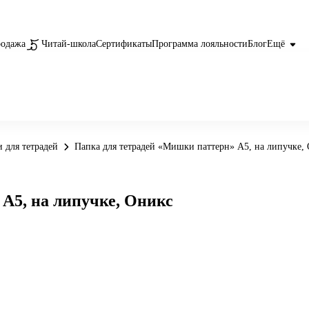
родажа
Читай-школа
Сертификаты
Программа лояльности
Блог
Ещё
 для тетрадей
Папка для тетрадей «Мишки паттерн» А5, на липучке,
А5, на липучке, Оникс