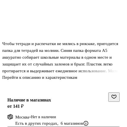
Чтобы тетради и распечатки не мялись в рюкзаке, пригодится
папка для тетрадей на молнии. Синяя папка формата А5
аккуратно собирает школьные материалы в одном месте и
защищает их от случайных заломов и брызг. Пластик легко
протирается и выдерживает ежедневное использование. Молния
Перейти к описанию и характеристикам
надёжно закрывает папку, поэтому содержимое не выпадет по
дороге в школу или на кружок. Подойдёт девочкам и всем, кто
любит порядок в канцелярии.
Наличие в магазинах
от 141 ₽
Москва
Нет в наличии
Есть в других городах,
6 магазинов