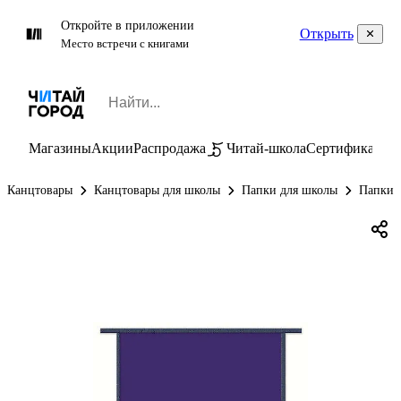
Откройте в приложении
Открыть
Место встречи с книгами
Магазины
Акции
Распродажа
Читай-школа
Сертификаты
П
Канцтовары
Канцтовары для школы
Папки для школы
Папки д