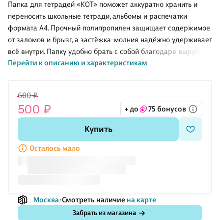
мелованный,
немелованная
10 цветов,
Папка для тетрадей «КОТ» поможет аккуратно хранить и
двухсторонний,
двухсторонняя,
А4
переносить школьные тетради, альбомы и распечатки
в папке, Art
скрепка, Art
формата А4. Прочный полипропилен защищает содержимое
idea
idea
от заломов и брызг, а застёжка-молния надёжно удерживает
всё внутри. Папку удобно брать с собой благодаря вырубной
Перейти к описанию и характеристикам
ручке в пластиковой окантовке, а дно с расширением
выручит, когда нужно сложить больше тетрадей или папок.
Милый дизайн с котиком понравится девочкам и сделает
600 ₽
сборы в школу чуточку приятнее.
500 ₽
+ до
75 бонусов
Купить
Осталось мало
Москва
Смотреть наличие
на карте
Забрать из магазина