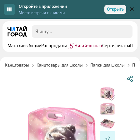
Откройте в приложении
Открыть
Место встречи с книгами
Магазины
Акции
Распродажа
Читай-школа
Сертификаты
Прог
Канцтовары
Канцтовары для школы
Папки для школы
Пап
+2