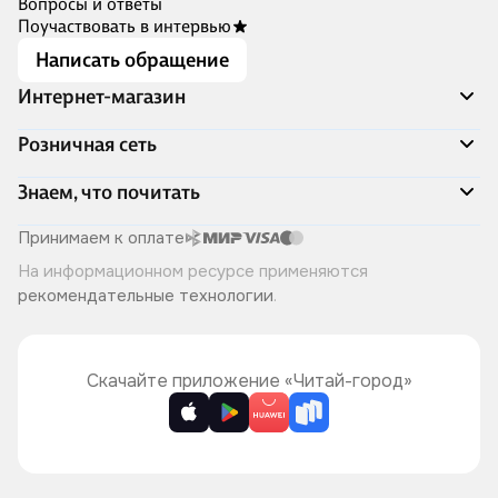
Вопросы и ответы
Поучаствовать в интервью
Написать обращение
Интернет-магазин
Акции
Розничная сеть
Распродажа
Доставка и оплата
Адреса магазинов
Знаем, что почитать
Программа лояльности
Книжный Дозор
Подарочные сертификаты
О компании
Скоро в продаже
Принимаем к оплате
Правила продажи
Читай-город для бизнеса
Эксклюзивные новинки
На информационном ресурсе применяются
Политика конфиденциальности
Хотите у нас работать?
Лучшие из лучших
рекомендательные технологии
.
Читай-журнал
Книжные циклы
Что ещё почитать?
Скачайте приложение «Читай-город»