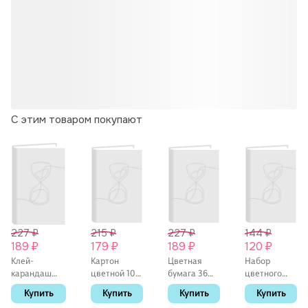
С этим товаром покупают
227 ₽
215 ₽
227 ₽
144 ₽
189 ₽
179 ₽
189 ₽
120 ₽
Клей-
Картон
Цветная
Набор
карандаш
цветной 10
бумага 36
цветного
«Extra», Erich
цветов 10
цветов 36
картона
Купить
Купить
Купить
Купить
Krause, 15 г
листов А4
листов А4,
«Волшебный»,