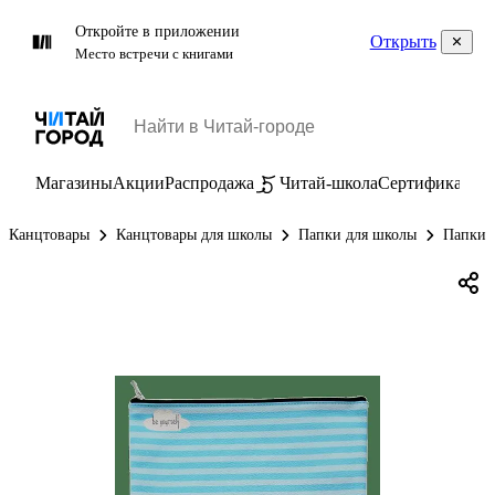
Откройте в приложении
Открыть
Место встречи с книгами
Магазины
Акции
Распродажа
Читай-школа
Сертификаты
П
Канцтовары
Канцтовары для школы
Папки для школы
Папки д