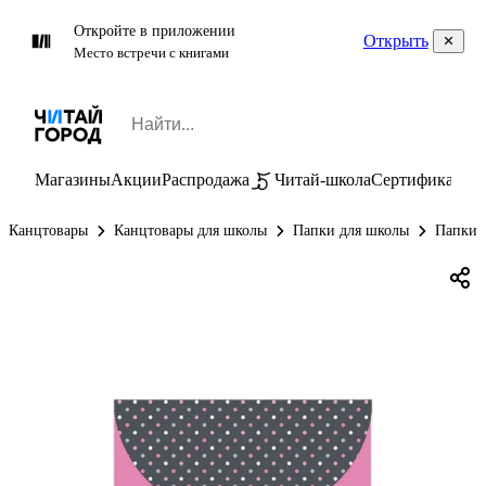
Откройте в приложении
Открыть
Место встречи с книгами
Магазины
Акции
Распродажа
Читай-школа
Сертификаты
П
Канцтовары
Канцтовары для школы
Папки для школы
Папки д