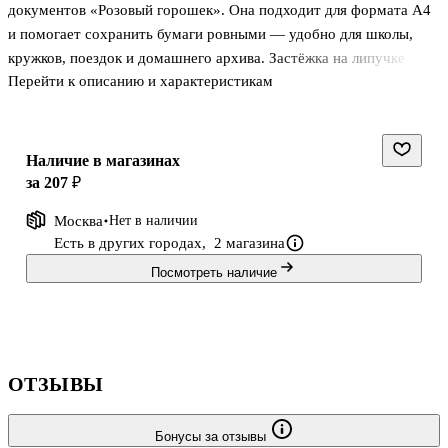
документов «Розовый горошек». Она подходит для формата А4
и помогает сохранить бумаги ровными — удобно для школы,
кружков, поездок и домашнего архива. Застёжка на липучке
Перейти к описанию и характеристикам
надёжно фиксирует содержимое и при этом легко открывается
одной рукой. Нежный розовый дизайн в горошек понравится
девочкам и станет приятным аксессуаром в рюкзаке или сумке.
Наличие в магазинах
за 207 ₽
Москва
Нет в наличии
Есть в других городах,
2 магазина
Посмотреть наличие
ОТЗЫВЫ
Бонусы за отзывы