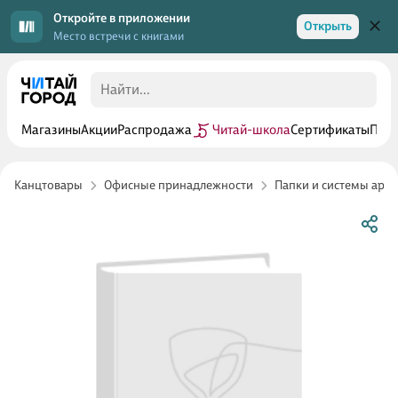
Откройте в приложении
Открыть
Место встречи с книгами
Магазины
Акции
Распродажа
Читай-школа
Сертификаты
Прог
Канцтовары
Офисные принадлежности
Папки и системы арх