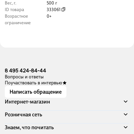
Вес, г.
500 г
ID товара
333061
Возрастное
0+
ограничение
8 495 424-84-44
Вопросы и ответы
Поучаствовать в интервью
Написать обращение
Интернет-магазин
Акции
Розничная сеть
Распродажа
Доставка и оплата
Адреса магазинов
Знаем, что почитать
Программа лояльности
Книжный Дозор