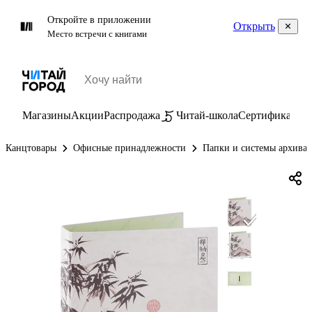
Откройте в приложении
Открыть
Место встречи с книгами
Магазины
Акции
Распродажа
Читай-школа
Сертификаты
П
Канцтовары
Офисные принадлежности
Папки и системы архива