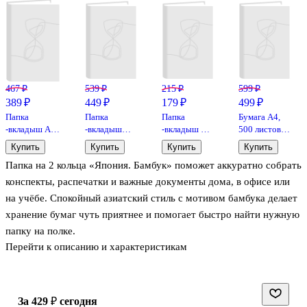
467 ₽
539 ₽
215 ₽
599 ₽
389 ₽
449 ₽
179 ₽
499 ₽
Папка
Папка
Папка
Бумага А4,
-вкладыш А4,
-вкладыш
-вкладыш А4,
500 листов,
100 шт/уп, 30
«Апельсиновая
25 шт/уп, 30
«SvetoCopy»,
Купить
Купить
Купить
Купить
мкм, гладкая,
корка» А4,
мкм, гладкая,
Svetocopy
Папка на 2 кольца «Япония. Бамбук» поможет аккуратно собрать
GoodMark
100 шт/уп,
GoodMark
40 мкм,
конспекты, распечатки и важные документы дома, в офисе или
GoodMark
на учёбе. Спокойный азиатский стиль с мотивом бамбука делает
хранение бумаг чуть приятнее и помогает быстро найти нужную
папку на полке.
Перейти к описанию и характеристикам
Формат А4 подходит для стандартных листов и файлов.
Крепление на кольцах удобно для сортировки: страницы легко
добавлять, переставлять и вынимать. Обложка из
за 429 ₽
сегодня