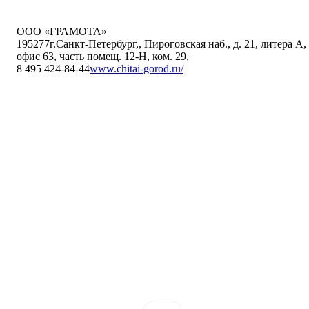
ООО «ГРАМОТА»
195277
г.Санкт-Петербург,
,
Пироговская наб., д. 21, литера А,
офис 63, часть помещ. 12-Н, ком. 29
,
8 495 424-84-44
www.chitai-gorod.ru/