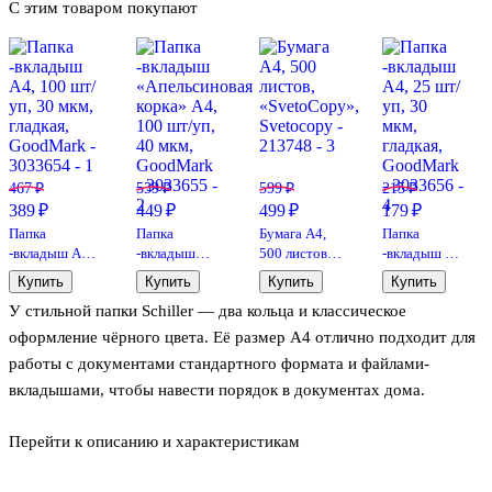
С этим товаром покупают
467 ₽
539 ₽
599 ₽
215 ₽
389 ₽
449 ₽
499 ₽
179 ₽
Папка
Папка
Бумага А4,
Папка
-вкладыш А4,
-вкладыш
500 листов,
-вкладыш А4,
100 шт/уп, 30
«Апельсиновая
«SvetoCopy»,
25 шт/уп, 30
Купить
Купить
Купить
Купить
мкм, гладкая,
корка» А4,
Svetocopy
мкм, гладкая,
У стильной папки Schiller — два кольца и классическое
GoodMark
100 шт/уп,
GoodMark
40 мкм,
оформление чёрного цвета. Её размер А4 отлично подходит для
GoodMark
работы с документами стандартного формата и файлами-
вкладышами, чтобы навести порядок в документах дома.
Перейти к описанию и характеристикам
Плотная обложка защищает бумаги от заломов и грязи, а
лаконичный дизайн подчёркивает деловой стиль. Надёжный