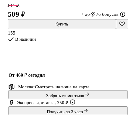
механизм на кольцах удобно раскрывается, поэтому можно легко
611 ₽
добавить или переставить листы.
509 ₽
+ до
76 бонусов
Schiller — это собственный бренд Читай-города, где каждая
Купить
деталь продумана до мелочей.
155
В наличии
от 469 ₽
сегодня
Москва
Смотреть наличие
на карте
Забрать из магазина
Экспресс-доставка, 350 ₽
Получить за 3 часа