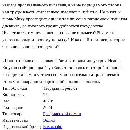
некогда прославленного писателя, а ныне порицаемого творца,
чьи труды власть старательно изгоняет в небытие. Но вновь и
вновь Мику преследует один и тот же сон о загадочном папином
дневнике, до которого грезит добраться государство.
Что, если этот манускрипт — вовсе не вымысел? В чём его
угроза новому мировому порядку? И как найти записи, которые
ты видел лишь в сновидении?
«Папин дневник» — новая работа ветерана индустрии Ивана
Ешукова («Боровицкий», «Заплаточники»), в которой он вновь
выходит за рамки устоев своим поразительным графическим
стилем и ошарашивающим воображение сюжетом.
Тип обложки
Твёрдый переплёт
Кол-во стр.
72
Вес
467 г
Год издания
2024
Тип товара
Графический роман
Издательство
Эксмо
Издательский бренд
Комильфо