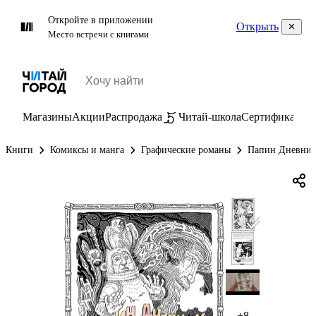
Откройте в приложении
Открыть
Место встречи с книгами
Магазины
Акции
Распродажа
Читай-школа
Сертификаты
П
Книги
Комиксы и манга
Графические романы
Папин Дневни
+8