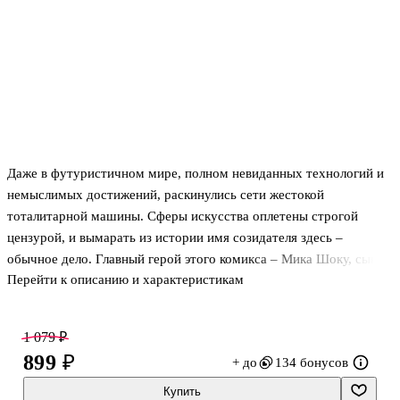
Даже в футуристичном мире, полном невиданных технологий и
немыслимых достижений, раскинулись сети жестокой
тоталитарной машины. Сферы искусства оплетены строгой
цензурой, и вымарать из истории имя созидателя здесь –
обычное дело. Главный герой этого комикса – Мика Шоку, сын
Перейти к описанию и характеристикам
некогда прославленного писателя, а ныне порицаемого творца,
чьи труды власть старательно изгоняет в небытие. Но вновь и
вновь Мику преследует один и тот же сон о загадочном папином
1 079 ₽
дневнике, до которого грезит добраться государство.
899 ₽
+ до
134 бонусов
Что, если этот манускрипт — вовсе не вымысел? В чём его
угроза новому мировому порядку? И как найти записи, которые
Купить