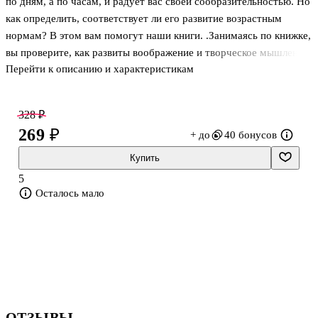
по дням, а по часам, и радует вас своей сообразительностью. Но
как определить, соответствует ли его развитие возрастным
нормам? В этом вам помогут наши книги. .Занимаясь по книжке,
вы проверите, как развиты воображение и творческое мышление
Перейти к описанию и характеристикам
у вашего малыша. А наклейки помогут сделать занятия более
увлекательными. .Объясните ребенку каждое задание,
предоставьте возможность выполнить его самостоятельно.
328 ₽
Допускается небольшая помощь взрослого. .На каждой странице
269 ₽
+ до
40 бонусов
после выполнения задания поставьте знак плюс в кружочке, если
ребенок справился, и знак минус, если испытывал затруднения.
Купить
Всего у вас получится пятнадцать значков. Если плюсов 1
5
Осталось мало
ОТЗЫВЫ