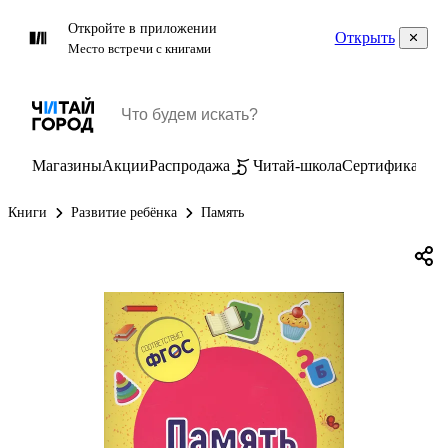
Откройте в приложении
Открыть
Место встречи с книгами
Магазины
Акции
Распродажа
Читай-школа
Сертификаты
П
Книги
Развитие ребёнка
Память