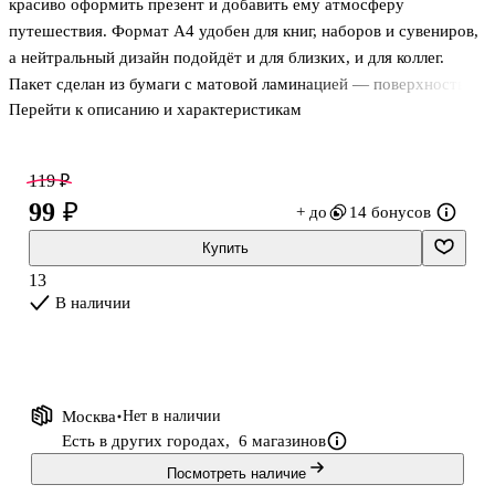
красиво оформить презент и добавить ему атмосферу
путешествия. Формат А4 удобен для книг, наборов и сувениров,
а нейтральный дизайн подойдёт и для близких, и для коллег.
Пакет сделан из бумаги с матовой ламинацией — поверхность
Перейти к описанию и характеристикам
меньше пачкается и лучше защищает содержимое от случайных
капель. Отличный выбор, если хочется подарить что-то с
петербургским настроением и без лишней вычурности.
119 ₽
99 ₽
+ до
14 бонусов
Купить
13
В наличии
Москва
Нет в наличии
Есть в других городах,
6 магазинов
Посмотреть наличие