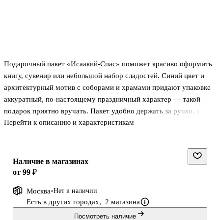
Подарочный пакет «Исаакий-Спас» поможет красиво оформить
книгу, сувенир или небольшой набор сладостей. Синий цвет и
архитектурный мотив с соборами и храмами придают упаковке
аккуратный, по‑настоящему праздничный характер — такой
подарок приятно вручать. Пакет удобно держать за ручки, а
Перейти к описанию и характеристикам
компактный формат подойдёт для небольших презентов и
покупок в Читай-городе.
Наличие в магазинах
от 99 ₽
Москва
Нет в наличии
Есть в других городах,
2 магазина
Посмотреть наличие