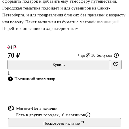
оформить подарок и добавить ему атмосферу путешествий.
Городская тематика подойдёт и для сувениров из Санкт-
Петербурга, и для поздравления близких без привязки к возрасту
или поводу. Пакет выполнен из бумаги с матовой ламинацией:
Перейти к описанию и характеристикам
поверхность меньше пачкается, защищает упаковку от
случайных капель и потёртостей, а сам пакет хорошо держит
форму. Подходит для книг, канцелярии, сладостей и небольших
84 ₽
наборов.
70 ₽
+ до
10 бонусов
Купить
1
Последний экземпляр
Москва
Нет в наличии
Есть в других городах,
6 магазинов
Посмотреть наличие