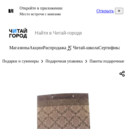
Откройте в приложении
Открыть
Место встречи с книгами
Магазины
Акции
Распродажа
Читай-школа
Сертификаты
П
Подарки и сувениры
Подарочная упаковка
Пакеты подарочные