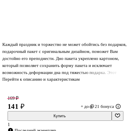
Каждый праздник и торжество не может обойтись без подарков,
подарочный пакет с оригинальным дизайном, поможет Вам
достойно его преподнести. Дно пакета укреплено картоном,
который позволяет сохранить форму пакета и исключает
возможность деформации дна под тяжестью подарка. Этот
Перейти к описанию и характеристикам
оригинальный красочный пакет обязательно вызовет
положительные эмоции и приятные ассоциации. Материал
изготовления: бумага. Размер 31*42*12см. Товар представлен в
169 ₽
ассортименте, при заказе через интернет-магазин возможности
141 ₽
+ до
21 бонуса
выбора нет.
Купить
1
Последний экземпляр