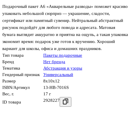
Подарочный пакет А6 «Акварельные разводы» поможет красиво
упаковать небольшой сюрприз — украшение, сладости,
сертификат или памятный сувенир. Нейтральный абстрактный
рисунок подойдёт для любого повода и адресата. Матовая
бумага выглядит аккуратно и приятна на ощупь, а такая упаковка
экономит время: подарок уже готов к вручению. Хороший
вариант для школы, офиса и домашних праздников.
Тип товара
Пакеты подарочные
Бренд
Нет бренда
Тематика
Абстракция и узоры
Гендерный признак
Универсальный
Размер
8x10x12
ISBN/Артикул
13-HB-7016S
Вес, г.
17 г
2928227
ID товара