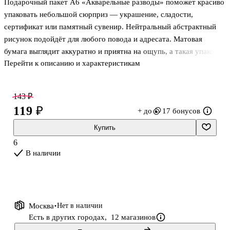
Подарочный пакет А6 «Акварельные разводы» поможет красиво
упаковать небольшой сюрприз — украшение, сладости,
сертификат или памятный сувенир. Нейтральный абстрактный
рисунок подойдёт для любого повода и адресата. Матовая
бумага выглядит аккуратно и приятна на ощупь, а такая упаковка
Перейти к описанию и характеристикам
экономит время: подарок уже готов к вручению. Хороший
вариант для школы, офиса и домашних праздников.
143 ₽
119 ₽
+ до
17 бонусов
Купить
6
В наличии
Москва
Нет в наличии
Есть в других городах,
12 магазинов