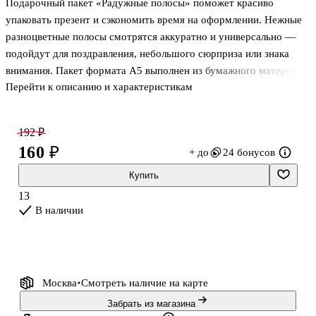
Подарочный пакет «Радужные полосы» поможет красиво
упаковать презент и сэкономить время на оформлении. Нежные
разноцветные полосы смотрятся аккуратно и универсально —
подойдут для поздравления, небольшого сюрприза или знака
внимания. Пакет формата А5 выполнен из бумажного материала
Перейти к описанию и характеристикам
с ламинацией: поверхность меньше мнётся, лучше держит
форму и защищает содержимое. Удобные ручки позволяют
комфортно нести подарок и дарить его сразу, без
192 ₽
дополнительной упаковки.
160 ₽
+ до
24 бонусов
Купить
13
В наличии
Москва
Смотреть наличие
на карте
Забрать из магазина