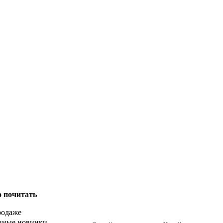
о почитать
родаже
вные новинки