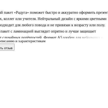
й пакет «Радуга» поможет быстро и аккуратно оформить презен
х, коллег или учителя. Нейтральный дизайн с яркими цветными
одходит для любого повода и не привязан к возрасту или полу.
пакет с ламинацией выглядит опрятно и лучше защищает
т случайных потёртостей. Формат А5 удобен для небольших книг
описанию и характеристикам
 канцелярии и сувениров.
ть отзыв