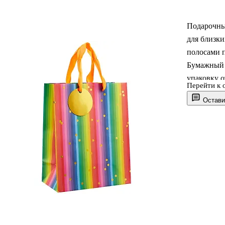
Подарочны
для близки
полосами п
Бумажный 
упаковку о
Перейти к 
блокнотов,
Остави