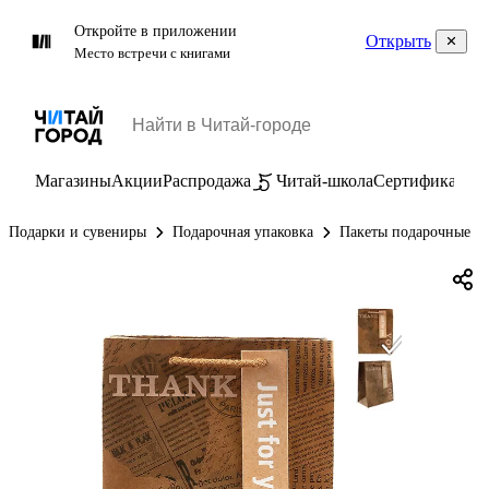
Откройте в приложении
Открыть
Место встречи с книгами
Магазины
Акции
Распродажа
Читай-школа
Сертификаты
П
Подарки и сувениры
Подарочная упаковка
Пакеты подарочные