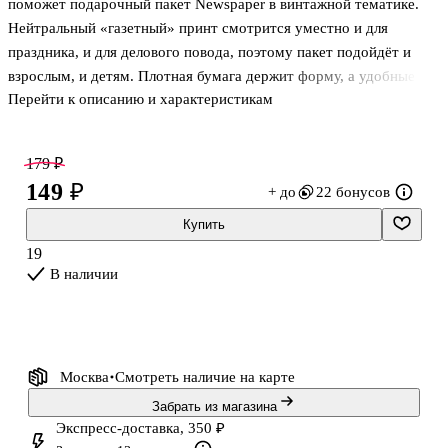
поможет подарочный пакет Newspaper в винтажной тематике.
Нейтральный «газетный» принт смотрится уместно и для
праздника, и для делового повода, поэтому пакет подойдёт и
взрослым, и детям. Плотная бумага держит форму, а удобные
Перейти к описанию и характеристикам
ручки позволяют комфортно нести подарок. Формат А5
оптимален для небольших презентов и канцелярии. Товар
продаётся в ассортименте, выбор конкретного варианта
179 ₽
недоступен.
149 ₽
+ до
22 бонусов
Купить
19
В наличии
Москва
Смотреть наличие
на карте
Забрать из магазина
Экспресс-доставка, 350 ₽