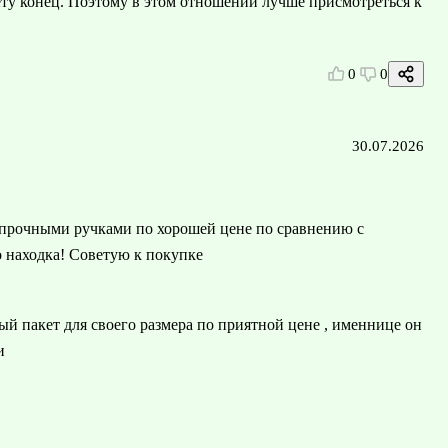
ету конец. Поэтому в этом отношении лучше присмотреться к
0
0
30.07.2026
с прочными ручками по хорошей цене по сравнению с
о находка! Советую к покупке
ый пакет для своего размера по приятной цене , именнице он
и