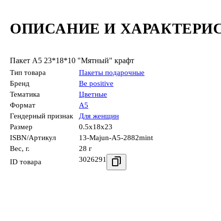
ОПИСАНИЕ И ХАРАКТЕРИ
Пакет А5 23*18*10 "Мятный" крафт
Тип товара
Пакеты подарочные
Бренд
Be positive
Тематика
Цветные
Формат
А5
Гендерный признак
Для женщин
Размер
0.5x18x23
ISBN/Артикул
13-Majun-A5-2882mint
Вес, г.
28 г
3026291
ID товара