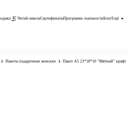
родажа
Читай-школа
Сертификаты
Программа лояльности
Блог
Ещё
Пакеты подарочные женские
Пакет А5 23*18*10 "Мятный" крафт