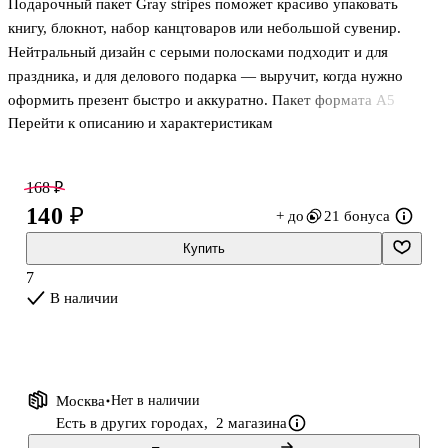
Подарочный пакет Gray stripes поможет красиво упаковать
книгу, блокнот, набор канцтоваров или небольшой сувенир.
Нейтральный дизайн с серыми полосками подходит и для
праздника, и для делового подарка — выручит, когда нужно
оформить презент быстро и аккуратно. Пакет формата А5
Перейти к описанию и характеристикам
выполнен из бумаги с матовой ламинацией: поверхность
приятная на ощупь, меньше пачкается и дольше сохраняет
опрятный вид. Отличный вариант на каждый день.
168 ₽
140 ₽
+ до
21 бонуса
Купить
7
В наличии
Москва
Нет в наличии
Есть в других городах,
2 магазина