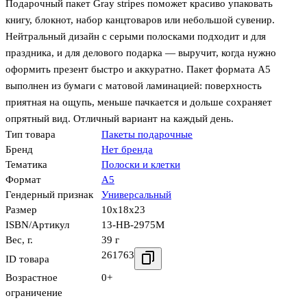
Подарочный пакет Gray stripes поможет красиво упаковать
книгу, блокнот, набор канцтоваров или небольшой сувенир.
Нейтральный дизайн с серыми полосками подходит и для
праздника, и для делового подарка — выручит, когда нужно
оформить презент быстро и аккуратно. Пакет формата А5
выполнен из бумаги с матовой ламинацией: поверхность
приятная на ощупь, меньше пачкается и дольше сохраняет
опрятный вид. Отличный вариант на каждый день.
Тип товара
Пакеты подарочные
Бренд
Нет бренда
Тематика
Полоски и клетки
Формат
А5
Гендерный признак
Универсальный
Размер
10x18x23
ISBN/Артикул
13-HB-2975M
Вес, г.
39 г
261763
ID товара
Возрастное
0+
ограничение