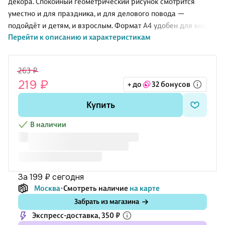
декора. Спокойный геометрический рисунок смотрится
уместно и для праздника, и для делового повода —
подойдёт и детям, и взрослым. Формат А4 удобен для книг,
Перейти к описанию и характеристикам
альбомов, тетрадей, сертификатов и документов. Матовая
бумага приятна на ощупь и делает упаковку более
аккуратной, а ручки позволяют комфортно нести пакет в
263 ₽
руках. Товар представлен в ассортименте — конкретный
219 ₽
+ до
32 бонусов
вариант выбирается случайным образом.
Купить
В наличии
за 199 ₽
сегодня
Москва
Смотреть наличие
на карте
Забрать из магазина
Экспресс-доставка, 350 ₽