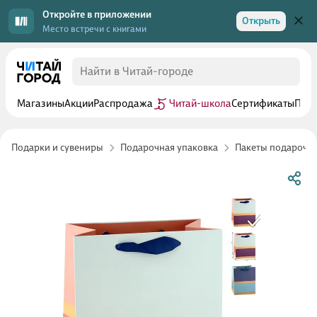
Откройте в приложении
Открыть
Место встречи с книгами
Магазины
Акции
Распродажа
Читай-школа
Сертификаты
Прог
Подарки и сувениры
Подарочная упаковка
Пакеты подарочн