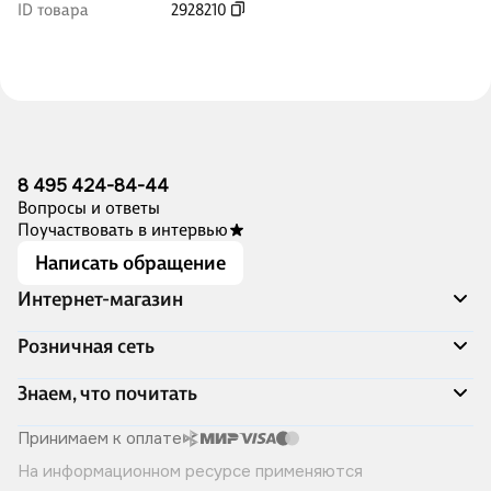
ID товара
2928210
8 495 424-84-44
Вопросы и ответы
Поучаствовать в интервью
Написать обращение
Интернет-магазин
Акции
Розничная сеть
Распродажа
Доставка и оплата
Адреса магазинов
Знаем, что почитать
Программа лояльности
Книжный Дозор
Подарочные сертификаты
О компании
Скоро в продаже
Принимаем к оплате
Правила продажи
Читай-город для бизнеса
Эксклюзивные новинки
На информационном ресурсе применяются
Политика конфиденциальности
Хотите у нас работать?
Лучшие из лучших